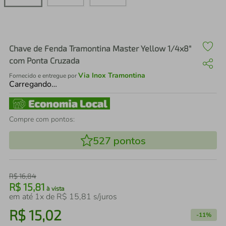
air fryer
4
º
iphone
5
º
Chave de Fenda Tramontina Master Yellow 1/4x8"
com Ponta Cruzada
Via Inox Tramontina
Fornecido e entregue por
Carregando…
Compre com pontos:
527
pontos
R$
16
,
84
R$
15
,
81
à vista
em até
1
x de
R$
15
,
81
s/juros
R$
15
,
02
-
11%