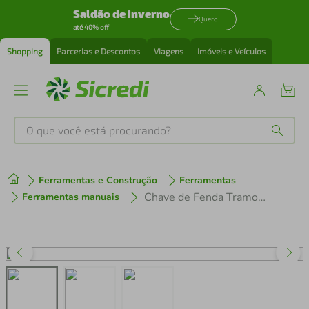
Saldão de inverno
Quero
até 40% off
Shopping
Parcerias e Descontos
Viagens
Imóveis e Veículos
O que você está procurando?
Produtos mais buscados
Ferramentas e Construção
Ferramentas
tenis
1
º
Chave de Fenda Tramontina Master Yellow 1/4x8" com Ponta Cruzada
Ferramentas manuais
cafeteira
2
º
perfume
3
º