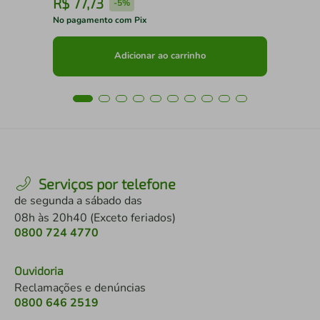
R$
77
,
73
R
-
5%
No pagamento com Pix
No 
Adicionar ao carrinho
Serviços por telefone
de segunda a sábado das
08h às 20h40 (Exceto feriados)
0800 724 4770
Ouvidoria
Reclamações e denúncias
0800 646 2519