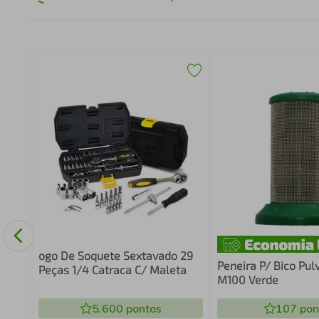
ogo De Soquete Sextavado 29
Peneira P/ Bico Pul
Peças 1/4 Catraca C/ Maleta
M100 Verde
5.600
pontos
107
pon