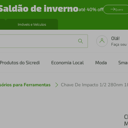
Saldão de inverno
até 40% off
Quero
Imóveis e Veículos
Olá!
Faça seu
Produtos do Sicredi
Economia Local
Moda
Sma
sórios para Ferramentas
C
M