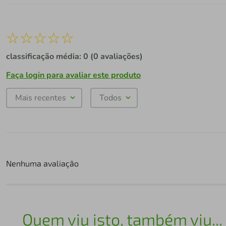
☆
☆
☆
☆
☆
classificação média: 0
(0 avaliações)
Faça login para avaliar este produto
Mais recentes
Todos
Nenhuma avaliação
Quem viu isto, também viu...