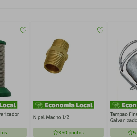
verizador
Tampao Fin
Nipel Macho 1/2
Galvanizad
tos
350
pontos
5