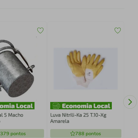
Rete
72x3
al 5 Macho
Luva Nitrili-Ka 25 T.10-Xg
o
Amarela
.379
pontos
788
pontos