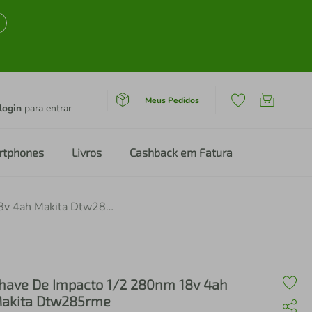
Meus Pedidos
login
para entrar
rtphones
Livros
Cashback em Fatura
Chave De Impacto 1/2 280nm 18v 4ah Makita Dtw285rme
have De Impacto 1/2 280nm 18v 4ah
akita Dtw285rme