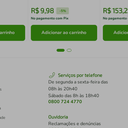
R$
9
,
98
R$
153
,
2
-
5%
No pagamento com Pix
No pagamento 
arrinho
Adicionar ao carrinho
Adicio
Serviços por telefone
De segunda a sexta-feira das
08h às 20h40
s
Sábado das 8h às 18h40
0800 724 4770
a
Ouvidoria
dade
Reclamações e denúncias