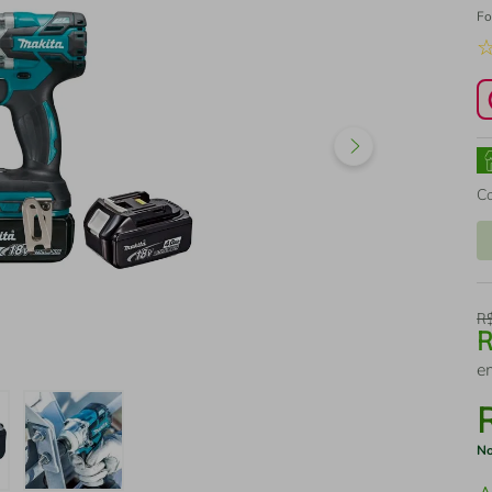
Fo
C
R
e
No