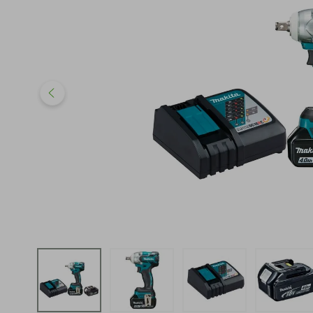
iphone
5
º