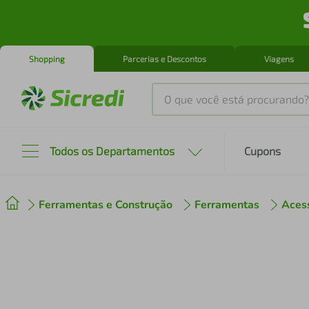
Shopping
Parcerias e Descontos
Viagens
O que você está procurando?
Produtos mais buscados
Todos os Departamentos
Cupons
tenis
1
º
Ferramentas e Construção
Ferramentas
Aces
cafeteira
2
º
perfume
3
º
air fryer
4
º