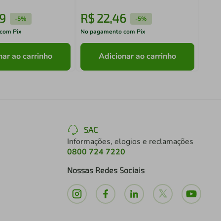
9
R$
22
,
46
R$
-
5%
-
5%
com Pix
No pagamento com Pix
No pa
nar ao carrinho
Adicionar ao carrinho
SAC
Informações, elogios e reclamações
0800 724 7220
Nossas Redes Sociais