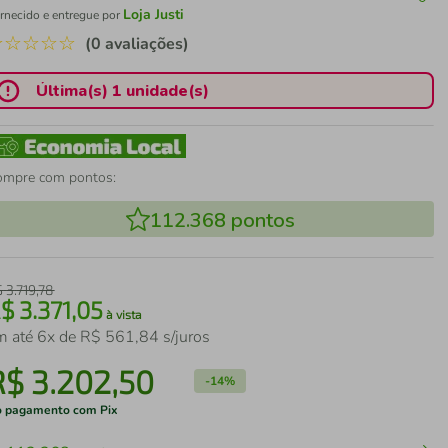
Loja Justi
rnecido e entregue por
☆
☆
☆
☆
☆
(0 avaliações)
Última(s) 1 unidade(s)
ompre com pontos:
112.368
pontos
$
3
.
719
,
78
R$
3
.
371
,
05
à vista
m até
6
x de
R$
561
,
84
s/juros
R$
3
.
202
,
50
-
14%
 pagamento com Pix