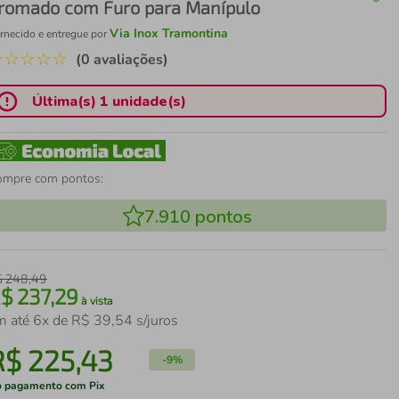
romado com Furo para Manípulo
Via Inox Tramontina
rnecido e entregue por
☆
☆
☆
☆
☆
(0 avaliações)
Última(s) 1 unidade(s)
ompre com pontos:
7.910
pontos
$
248
,
49
R$
237
,
29
à vista
m até
6
x de
R$
39
,
54
s/juros
R$
225
,
43
-
9%
 pagamento com Pix