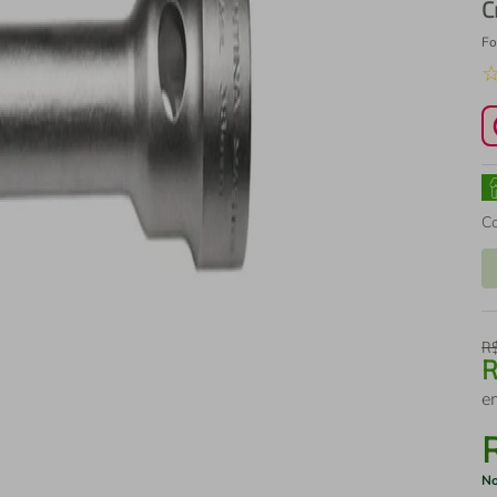
C
Fo
C
R
e
No