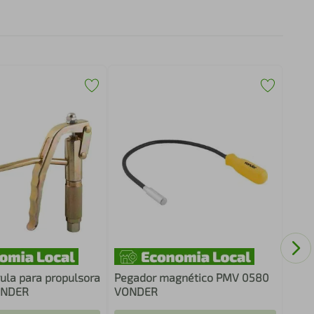
Jogo
fend
6 p
vula para propulsora
Pegador magnético PMV 0580
ONDER
VONDER