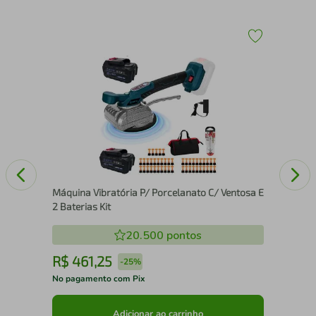
4061
Tal
Máquina Vibratória P/ Porcelanato C/ Ventosa E
2 Baterias Kit
20.500
pontos
R$
461
,
25
R
-
25%
No pagamento com Pix
No 
Adicionar ao carrinho