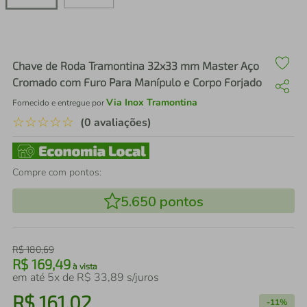
air fryer
4
º
iphone
5
º
Chave de Roda Tramontina 32x33 mm Master Aço
Cromado com Furo Para Manípulo e Corpo Forjado
Via Inox Tramontina
Fornecido e entregue por
☆
☆
☆
☆
☆
(0 avaliações)
Compre com pontos:
5.650
pontos
R$
180
,
69
R$
169
,
49
à vista
em até
5
x de
R$
33
,
89
s/juros
R$
161
,
02
-
11%