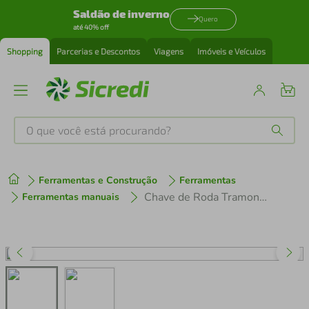
Saldão de inverno
Quero
até 40% off
Shopping
Parcerias e Descontos
Viagens
Imóveis e Veículos
O que você está procurando?
Produtos mais buscados
Ferramentas e Construção
Ferramentas
tenis
1
º
Chave de Roda Tramontina 32x33 mm Master Aço Cromado com Furo Para Manípulo e Corpo Forjado
Ferramentas manuais
cafeteira
2
º
perfume
3
º