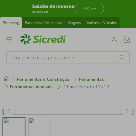
Saldão de inverno
Quero
até 40% off
Shopping
Parcerias e Descontos
Viagens
Imóveis e Veículos
O que você está procurando?
Produtos mais buscados
Ferramentas e Construção
Ferramentas
tenis
1
º
Chave Estrela 12x13 mm Tramontina Master Corpo em Aço Especial Cromado
Ferramentas manuais
cafeteira
2
º
perfume
3
º