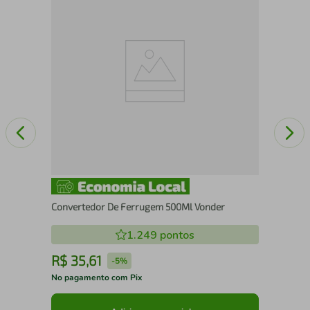
a
Med
Convertedor De Ferrugem 500Ml Vonder
1.249
pontos
R$
35
,
61
R
-
5%
No pagamento com Pix
No 