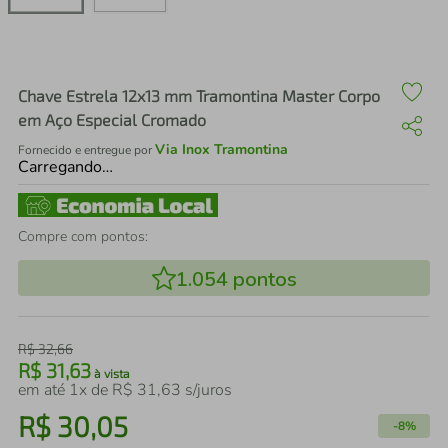
air fryer
4
º
iphone
5
º
Chave Estrela 12x13 mm Tramontina Master Corpo
em Aço Especial Cromado
Via Inox Tramontina
Fornecido e entregue por
Carregando…
Compre com pontos:
1.054
pontos
R$
32
,
66
R$
31
,
63
à vista
em até
1
x de
R$
31
,
63
s/juros
R$
30
,
05
-
8%