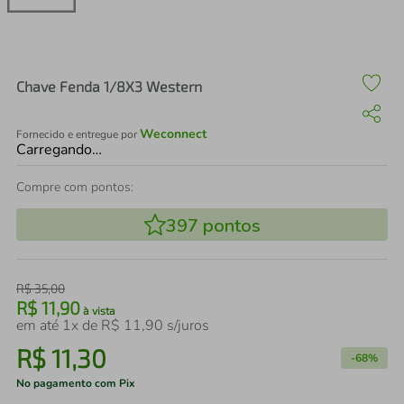
air fryer
4
º
iphone
5
º
Chave Fenda 1/8X3 Western
Weconnect
Fornecido e entregue por
Carregando…
Compre com pontos:
397
pontos
R$
35
,
00
R$
11
,
90
à vista
em até
1
x de
R$
11
,
90
s/juros
R$
11
,
30
-
68%
No pagamento com Pix