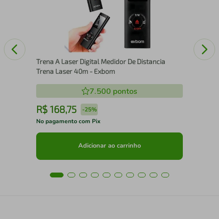
Trena A Laser Digital Medidor De Distancia
Trena Laser 40m - Exbom
7.500
pontos
R$
168
,
75
R
-
25%
No pagamento com Pix
No 
Adicionar ao carrinho