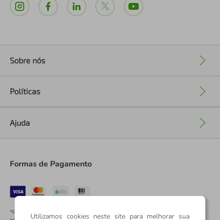
Sobre nós
+
Políticas
+
Ajuda
+
Formas de Pagamento
*Pontos dos Cartões Sicredi
Utilizamos cookies neste site para melhorar sua