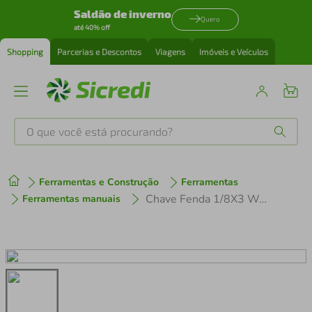
Saldão de inverno
Quero
até 40% off
Shopping
Parcerias e Descontos
Viagens
Imóveis e Veículos
O que você está procurando?
Produtos mais buscados
Ferramentas e Construção
Ferramentas
tenis
1
º
Chave Fenda 1/8X3 Western
Ferramentas manuais
cafeteira
2
º
perfume
3
º