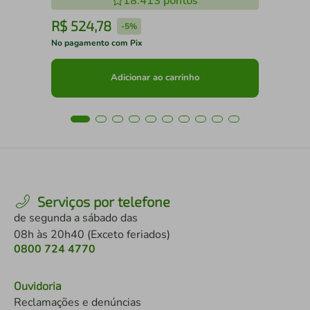
18.413
pontos
R$
524
,
78
R
-
5%
No pagamento com Pix
No 
Adicionar ao carrinho
Serviços por telefone
de segunda a sábado das
08h às 20h40 (Exceto feriados)
0800 724 4770
Ouvidoria
Reclamações e denúncias