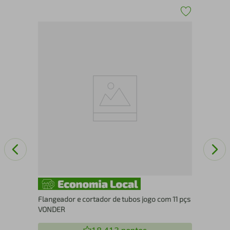
m
Cor
VD
Flangeador e cortador de tubos jogo com 11 pçs
VONDER