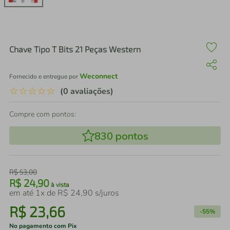
air fryer
4
º
iphone
5
º
Chave Tipo T Bits 21 Peças Western
Weconnect
Fornecido e entregue por
☆
☆
☆
☆
☆
(0 avaliações)
Compre com pontos:
830
pontos
R$
53
,
00
R$
24
,
90
à vista
em até
1
x de
R$
24
,
90
s/juros
R$
23
,
66
-
55%
No pagamento com Pix