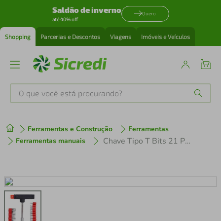
Saldão de inverno
Quero
até 40% off
Shopping
Parcerias e Descontos
Viagens
Imóveis e Veículos
O que você está procurando?
Produtos mais buscados
Ferramentas e Construção
Ferramentas
tenis
1
º
Chave Tipo T Bits 21 Peças Western
Ferramentas manuais
cafeteira
2
º
perfume
3
º