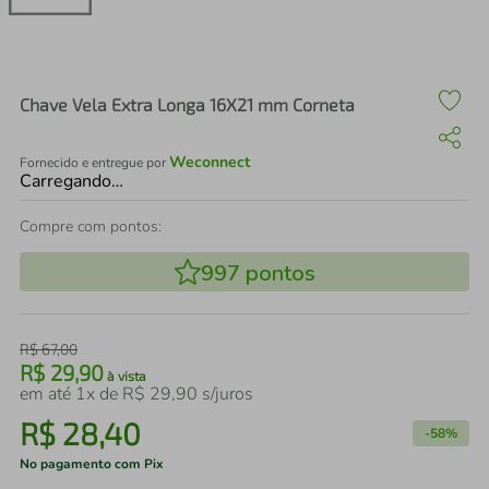
air fryer
4
º
iphone
5
º
Chave Vela Extra Longa 16X21 mm Corneta
Weconnect
Fornecido e entregue por
Carregando…
Compre com pontos:
997
pontos
R$
67
,
00
R$
29
,
90
à vista
em até
1
x de
R$
29
,
90
s/juros
R$
28
,
40
-
58%
No pagamento com Pix