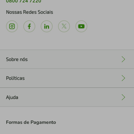
0800 724 7220
Nossas Redes Sociais
Sobre nós
+
Políticas
+
Ajuda
+
Formas de Pagamento