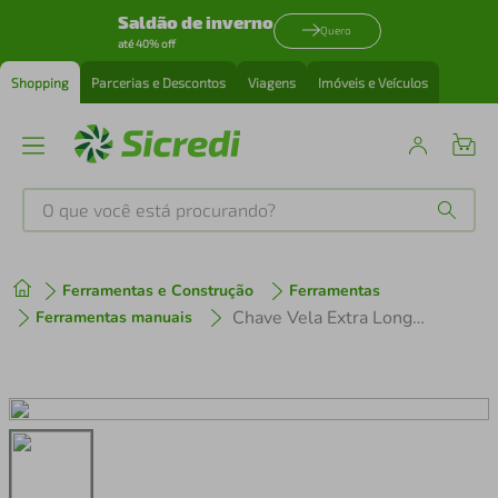
Saldão de inverno
Quero
até 40% off
Shopping
Parcerias e Descontos
Viagens
Imóveis e Veículos
O que você está procurando?
Produtos mais buscados
Ferramentas e Construção
Ferramentas
tenis
1
º
Chave Vela Extra Longa 16X21 mm Corneta
Ferramentas manuais
cafeteira
2
º
perfume
3
º