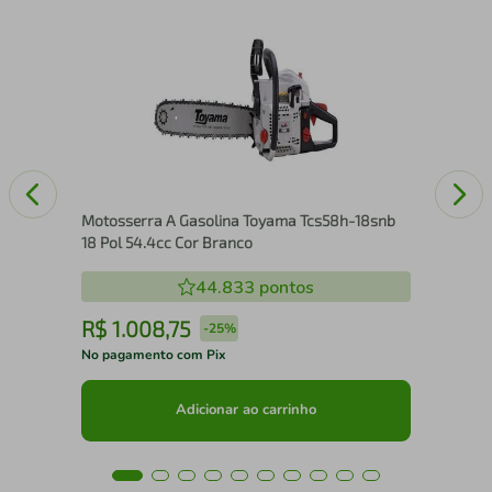
Tes
Motosserra A Gasolina Toyama Tcs58h-18snb
18 Pol 54.4cc Cor Branco
44.833
pontos
R$
1
.
008
,
75
R
-
25%
No pagamento com Pix
No 
Adicionar ao carrinho