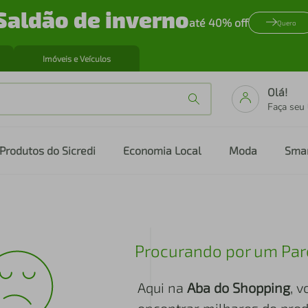
Saldão de inverno
até 40% off
Quero
Imóveis e Veículos
Olá!
Faça seu
Produtos do Sicredi
Economia Local
Moda
Sma
Procurando por um Par
Aqui na
Aba do Shopping
, 