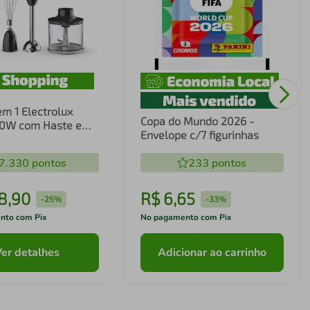
em 1 Electrolux
Copa do Mundo 2026 -
00W com Haste em
Envelope c/7 figurinhas
ecnologia TruFlow
7.330
pontos
233
pontos
8
,
90
R$
6
,
65
-
25%
-
33%
nto com Pix
No pagamento com Pix
Ver detalhes
Adicionar ao carrinho