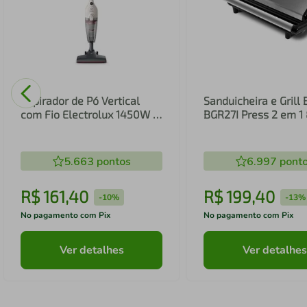
Aspirador de Pó Vertical
Sanduicheira e Grill 
com Fio Electrolux 1450W 2
BGR27I Press 2 em 
em 1 Filtro HEPA Branco
(STK14B)
5.663
pontos
6.997
pont
R$
161
,
40
R$
199
,
40
-
10%
-
13%
No pagamento com Pix
No pagamento com Pix
Ver detalhes
Ver detalhes