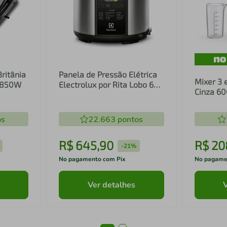
Britânia
Panela de Pressão Elétrica
Mixer 3 
1 850W
Electrolux por Rita Lobo 6L
Cinza 6
Preta Experience Digital
Inox e T
(PCC20)
(EIB20)
os
22.663
pontos
R$
645
,
90
R$
20
-
21%
No pagamento com Pix
No pagame
Ver detalhes