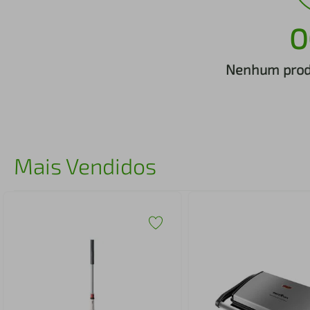
iphone
5
º
O
Nenhum produ
Mais Vendidos