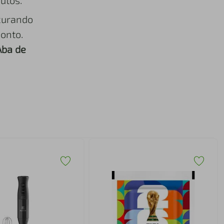
utos.
curando
onto.
Aba de