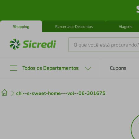
Shopping
Parcerias e Descontos
Viagens
O que você está procurando?
Produtos mais buscados
Todos os Departamentos
Cupons
tenis
1
º
chi--s-sweet-home---vol--06-301675
cafeteira
2
º
perfume
3
º
air fryer
4
º