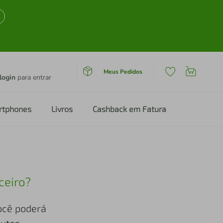
Meus Pedidos
login
para entrar
rtphones
Livros
Cashback em Fatura
ceiro?
você poderá