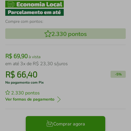
Compre com pontos:
2.330
pontos
R$
69
,
90
à vista
em até
3
x de
R$
23
,
30
s/juros
R$
66
,
40
-
5%
No pagamento com Pix
2.330
pontos
Ver formas de pagamento
Comprar agora