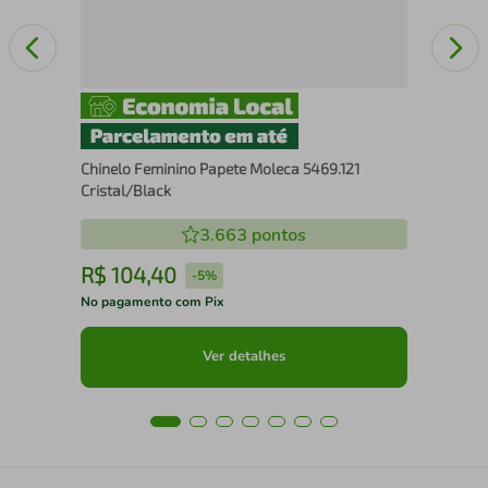
Chinelo Feminino Papete Moleca 5469.121
Cristal/Black
3.663
pontos
R$
104
,
40
R
-
5%
No pagamento com Pix
No 
Ver detalhes