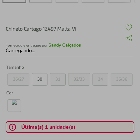
air fryer
4
º
iphone
5
º
Chinelo Cartago 12497 Malta Vi
Sandy Calçados
Fornecido e entregue por
Carregando…
Tamanho
26/27
30
31
32/33
34
35/36
Cor
Última(s) 1 unidade(s)