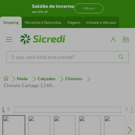
Saldão de inverno
Quero
até 40% off
Shopping
Parcerias e Descontos
Viagens
Imóveis e Veículos
O que você está procurando?
Produtos mais buscados
Moda
Calçados
Chinelos
tenis
1
º
Chinelo Cartago 12497 Malta Vi
cafeteira
2
º
perfume
3
º