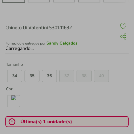
air fryer
4
º
iphone
5
º
Chinelo Di Valentini 5301.11632
Sandy Calçados
Fornecido e entregue por
Carregando…
Tamanho
34
35
36
37
38
40
Cor
Última(s) 1 unidade(s)