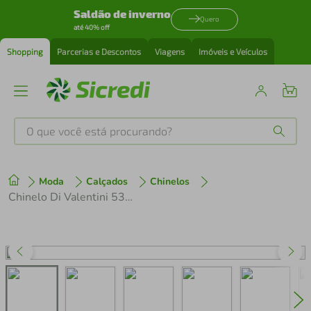
Saldão de inverno
Quero
até 40% off
Shopping
Parcerias e Descontos
Viagens
Imóveis e Veículos
O que você está procurando?
Produtos mais buscados
Moda
Calçados
Chinelos
tenis
1
º
Chinelo Di Valentini 5301.11632
cafeteira
2
º
perfume
3
º