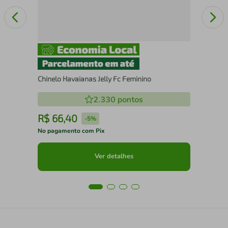
Chinelo Havaianas Jelly Fc Feminino
2.330
pontos
R$
66
,
40
R
-
5%
No pagamento com Pix
No 
Ver detalhes