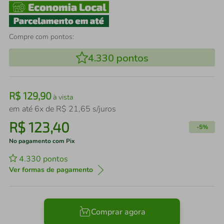
Compre com pontos:
4.330
pontos
R$
129
,
90
à vista
em até
6
x de
R$
21
,
65
s/juros
R$
123
,
40
-
5%
No pagamento com Pix
4.330
pontos
Ver formas de pagamento
Comprar agora