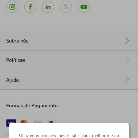
Sobre nós
+
Políticas
+
Ajuda
+
Formas de Pagamento
Utilizamos cookies neste site para melhorar sua
*Pontos dos Cartões Sicredi