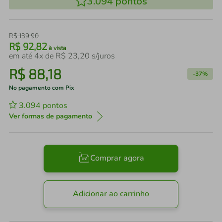
3.094
pontos
R$
139
,
90
R$
92
,
82
à vista
em até
4
x de
R$
23
,
20
s/juros
R$
88
,
18
-
37%
No pagamento com Pix
3.094
pontos
Ver formas de pagamento
Comprar agora
Adicionar ao carrinho