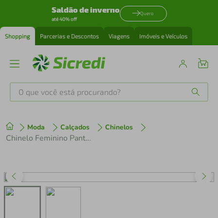
Saldão de inverno
Quero
até 40% off
Shopping
Parcerias e Descontos
Viagens
Imóveis e Veículos
O que você está procurando?
Produtos mais buscados
Moda
Calçados
Chinelos
tenis
1
º
Chinelo Feminino Pantufa Zariff com Strass PTF094
cafeteira
2
º
perfume
3
º