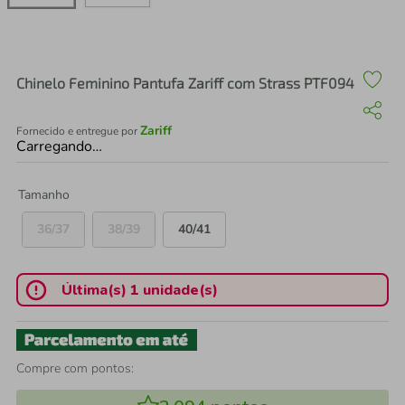
air fryer
4
º
iphone
5
º
Chinelo Feminino Pantufa Zariff com Strass PTF094
Zariff
Fornecido e entregue por
Carregando…
Tamanho
36/37
38/39
40/41
Última(s) 1 unidade(s)
Compre com pontos: