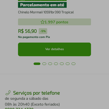
Chinelo Mormaii 10591br390 Tropical
1.997
pontos
R$
56
,
90
R
-
5%
No pagamento com Pix
No 
Ver detalhes
Serviços por telefone
de segunda a sábado das
08h às 20h40 (Exceto feriados)