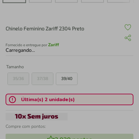
air fryer
4
º
iphone
5
º
Chinelo Feminino Zariff 2304 Preto
Zariff
Fornecido e entregue por
Carregando…
Tamanho
35/36
37/38
39/40
Última(s) 2 unidade(s)
Compre com pontos: