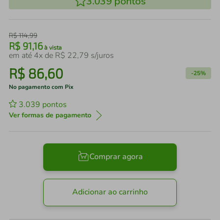
3.039
pontos
R$
114
,
99
R$
91
,
16
à vista
em até
4
x de
R$
22
,
79
s/juros
R$
86
,
60
-
25%
No pagamento com Pix
3.039
pontos
Ver formas de pagamento
Comprar agora
Adicionar ao carrinho