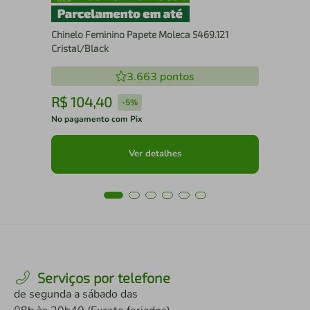
Chinelo Feminino Papete Moleca 5469.121
Cristal/Black
3.663
pontos
R$
104
,
40
R
-
5%
No pagamento com Pix
No 
Ver detalhes
Serviços por telefone
de segunda a sábado das