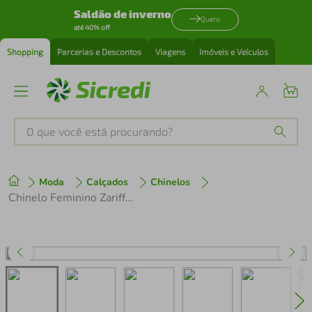
Saldão de inverno
Quero
até 40% off
Shopping
Parcerias e Descontos
Viagens
Imóveis e Veículos
O que você está procurando?
Produtos mais buscados
Moda
Calçados
Chinelos
tenis
1
º
Chinelo Feminino Zariff 2304 Preto
cafeteira
2
º
perfume
3
º