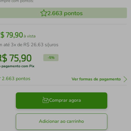
ompre com pontos:
2.663
pontos
R$
79
,
90
à vista
m até
3
x de
R$
26
,
63
s/juros
R$
75
,
90
-
5%
 pagamento com Pix
2.663
pontos
Ver formas de pagamento
Comprar agora
Adicionar ao carrinho