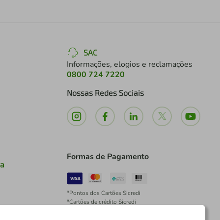
SAC
Informações, elogios e reclamações
0800 724 7220
Nossas Redes Sociais
Formas de Pagamento
ia
*Pontos dos Cartões Sicredi
*Cartões de crédito Sicredi
*Boleto exclusivo para associados PJ
*É vedada a cobrança de preço superior, valor ou