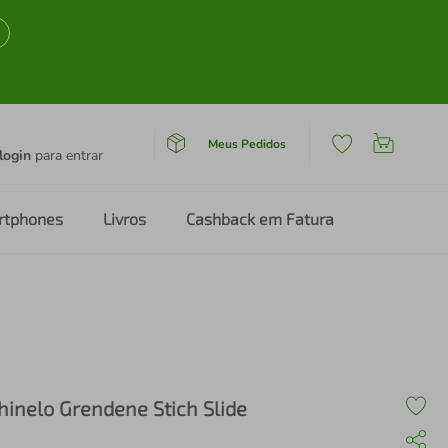
Meus Pedidos
login
para entrar
rtphones
Livros
Cashback em Fatura
hinelo Grendene Stich Slide