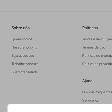
Sobre nós
Políticas
Quem somos
Trocas e devoluçõe
Nosso Shopping
Termos de uso
Seja associado
Políticas de entreg
Trabalhe conosco
Política de privaci
Sustentabilidade
Ajuda
Dúvidas frequente
Segurança