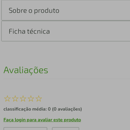
Sobre o produto
Ficha técnica
Avaliações
☆
☆
☆
☆
☆
classificação média: 0
(0 avaliações)
Faça login para avaliar este produto