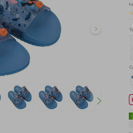
Fo
T
C