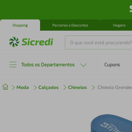
Shopping
Parcerias e Descontos
Viagens
O que você está procurando?
Produtos mais buscados
Todos os Departamentos
Cupons
tenis
1
º
Moda
Calçados
Chinelos
Chinelo Grenden
cafeteira
2
º
perfume
3
º
air fryer
4
º