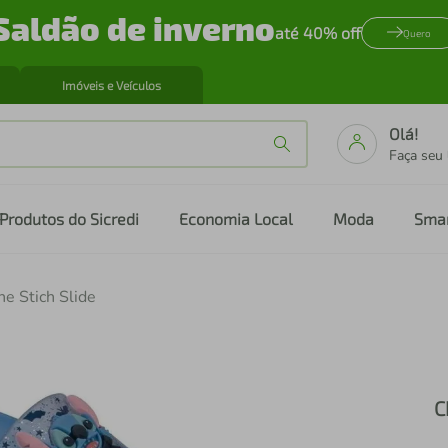
Saldão de inverno
até 40% off
Quero
Imóveis e Veículos
Olá!
Faça seu
Produtos do Sicredi
Economia Local
Moda
Sma
e Stich Slide
C