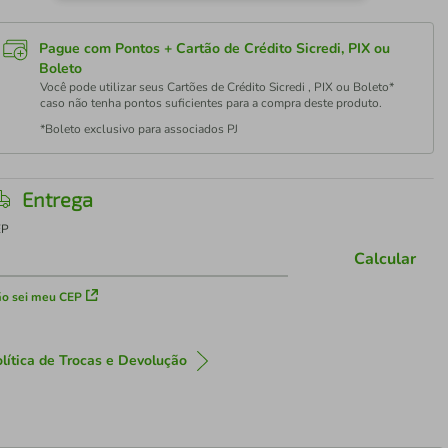
Pague com Pontos + Cartão de Crédito Sicredi, PIX ou
Boleto
Você pode utilizar seus Cartões de Crédito Sicredi , PIX ou Boleto*
caso não tenha pontos suficientes para a compra deste produto.
*Boleto exclusivo para associados PJ
Entrega
EP
Calcular
o sei meu CEP
lítica de Trocas e Devolução