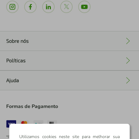
Sobre nós
+
Políticas
+
Ajuda
+
Formas de Pagamento
Utilizamos cookies neste site para melhorar sua
*Pontos dos Cartões Sicredi