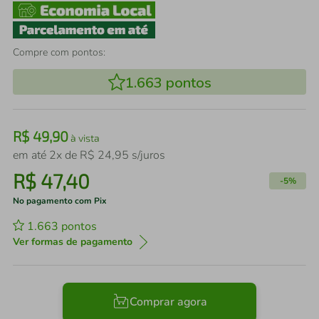
Compre com pontos:
1.663
pontos
R$
49
,
90
à vista
em até
2
x de
R$
24
,
95
s/juros
R$
47
,
40
-
5%
No pagamento com Pix
1.663
pontos
Ver formas de pagamento
Comprar agora