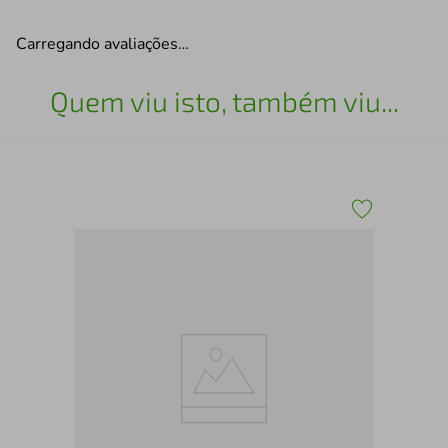
Carregando avaliações…
Quem viu isto, também viu...
til
Chi