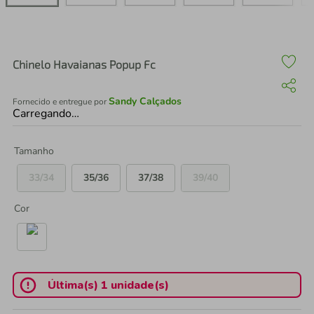
air fryer
4
º
iphone
5
º
Chinelo Havaianas Popup Fc
Sandy Calçados
Fornecido e entregue por
Carregando…
Tamanho
33/34
35/36
37/38
39/40
Cor
Última(s) 1 unidade(s)