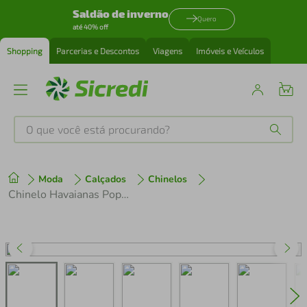
Saldão de inverno
Quero
até 40% off
Shopping
Parcerias e Descontos
Viagens
Imóveis e Veículos
O que você está procurando?
Produtos mais buscados
Moda
Calçados
Chinelos
tenis
1
º
Chinelo Havaianas Popup Fc
cafeteira
2
º
perfume
3
º