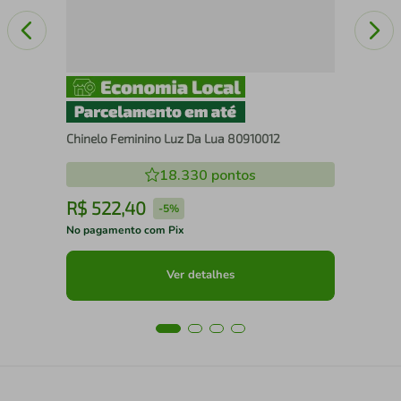
Chinelo Feminino Luz Da Lua 80910012
18.330
pontos
R$
522
,
40
R
-
5%
No pagamento com Pix
No 
Ver detalhes