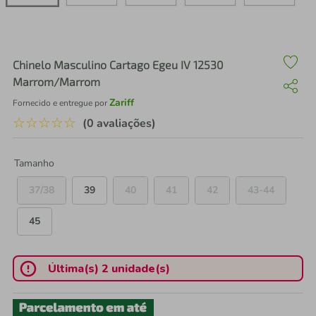
air fryer
4
º
iphone
5
º
Chinelo Masculino Cartago Egeu IV 12530
Marrom/Marrom
Zariff
Fornecido e entregue por
☆
☆
☆
☆
☆
(0 avaliações)
Tamanho
37/38
39
40
41
42
43-44
45
Última(s) 2 unidade(s)