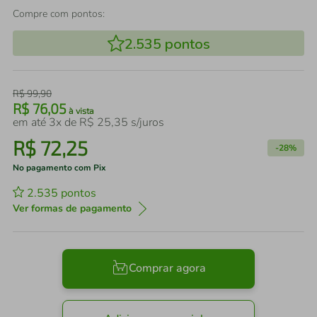
Compre com pontos:
2.535
pontos
R$
99
,
90
R$
76
,
05
à vista
em até
3
x de
R$
25
,
35
s/juros
R$
72
,
25
-
28%
No pagamento com Pix
2.535
pontos
Ver formas de pagamento
Comprar agora