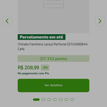
Chinelo Feminino Lança Perfume 537ch000644
Cafe
7.333
pontos
R$
208
,
99
R
-
5%
No pagamento com Pix
No 
Ver detalhes