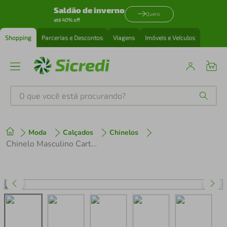
Saldão de inverno
Quero
até 40% off
Shopping
Parcerias e Descontos
Viagens
Imóveis e Veículos
O que você está procurando?
Produtos mais buscados
Moda
Calçados
Chinelos
tenis
1
º
Chinelo Masculino Cartago Egeu IV 12530 Marrom/Marrom
cafeteira
2
º
perfume
3
º