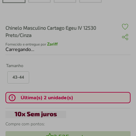
air fryer
4
º
iphone
5
º
Chinelo Masculino Cartago Egeu IV 12530
Preto/Cinza
Zariff
Fornecido e entregue por
Carregando…
Tamanho
43-44
Última(s) 2 unidade(s)
Compre com pontos: