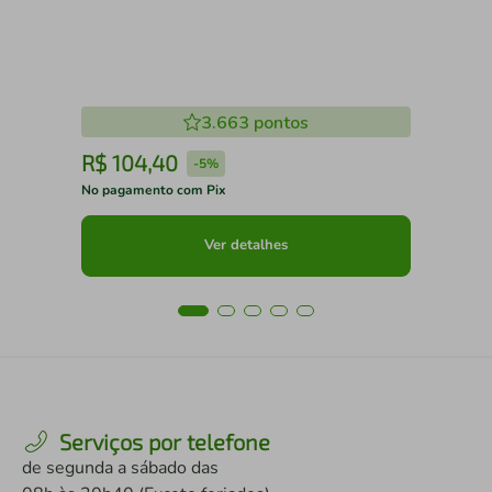
3.663
pontos
R$
104
,
40
R
-
5%
No pagamento com Pix
No 
Ver detalhes
Serviços por telefone
de segunda a sábado das