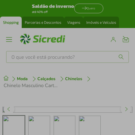
Saldão de inverno
Quero
até 40% off
Shopping
Parcerias e Descontos
Viagens
Imóveis e Veículos
O que você está procurando?
Produtos mais buscados
Moda
Calçados
Chinelos
tenis
1
º
Chinelo Masculino Cartago Egeu IV 12530 Preto/Cinza
cafeteira
2
º
perfume
3
º