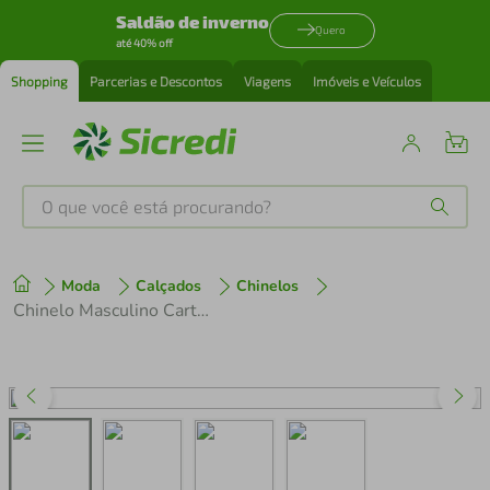
Saldão de inverno
Quero
até 40% off
Shopping
Parcerias e Descontos
Viagens
Imóveis e Veículos
O que você está procurando?
Produtos mais buscados
Moda
Calçados
Chinelos
tenis
1
º
Chinelo Masculino Cartago Marrom/Bege/Laranja
cafeteira
2
º
perfume
3
º