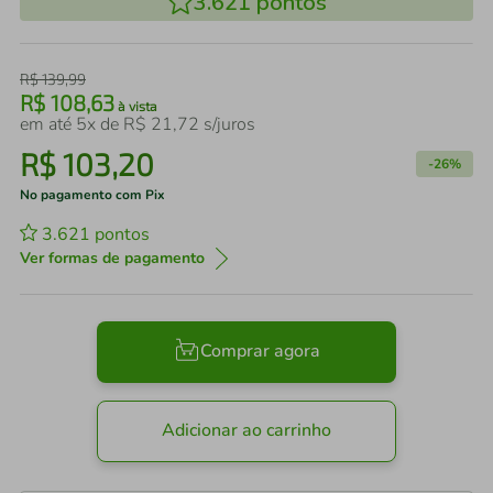
3.621
pontos
R$
139
,
99
R$
108
,
63
à vista
em até
5
x de
R$
21
,
72
s/juros
R$
103
,
20
-
26%
No pagamento com Pix
3.621
pontos
Ver formas de pagamento
Comprar agora
Adicionar ao carrinho