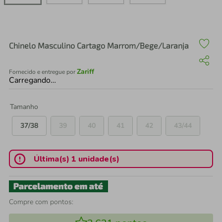
air fryer
4
º
iphone
5
º
Chinelo Masculino Cartago Marrom/Bege/Laranja
Zariff
Fornecido e entregue por
Carregando…
Tamanho
37/38
39
40
41
42
43/44
Última(s) 1 unidade(s)
Compre com pontos: