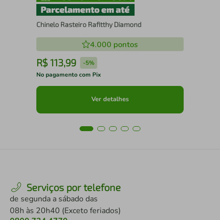
Chinelo Rasteiro Rafitthy Diamond
4.000
pontos
R$
113
,
99
R
-
5%
No pagamento com Pix
No 
Ver detalhes
Serviços por telefone
de segunda a sábado das
08h às 20h40 (Exceto feriados)