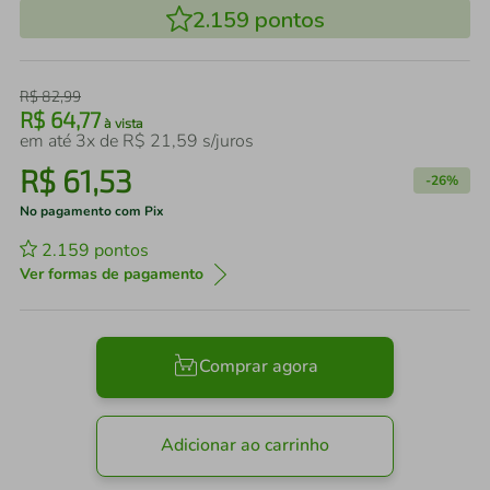
2.159
pontos
R$
82
,
99
R$
64
,
77
à vista
em até
3
x de
R$
21
,
59
s/juros
R$
61
,
53
-
26%
No pagamento com Pix
2.159
pontos
Ver formas de pagamento
Comprar agora
Adicionar ao carrinho