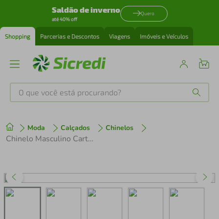
Saldão de inverno
Quero
até 40% off
Shopping
Parcerias e Descontos
Viagens
Imóveis e Veículos
O que você está procurando?
Produtos mais buscados
Moda
Calçados
Chinelos
tenis
1
º
Chinelo Masculino Cartago Paris II 12214 Preto/Verde
cafeteira
2
º
perfume
3
º