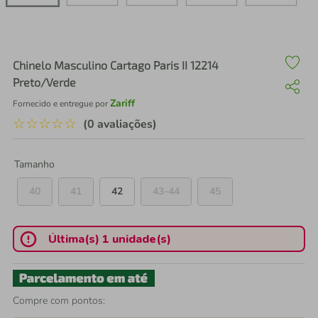
air fryer
4
º
iphone
5
º
Chinelo Masculino Cartago Paris II 12214
Preto/Verde
Zariff
Fornecido e entregue por
☆
☆
☆
☆
☆
(0 avaliações)
Tamanho
40
41
42
43-44
45
Última(s) 1 unidade(s)
Compre com pontos: