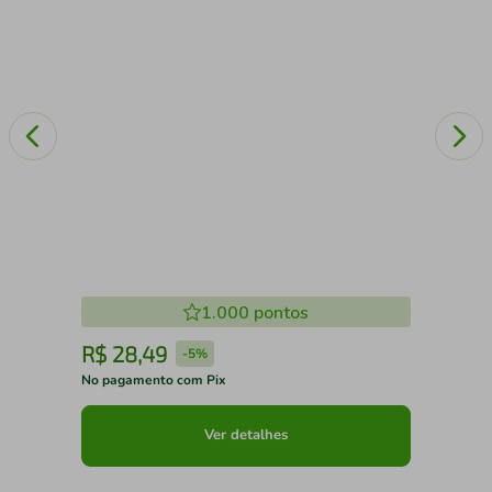
1.000
pontos
R$
28
,
49
R
-
5%
No pagamento com Pix
No 
Ver detalhes