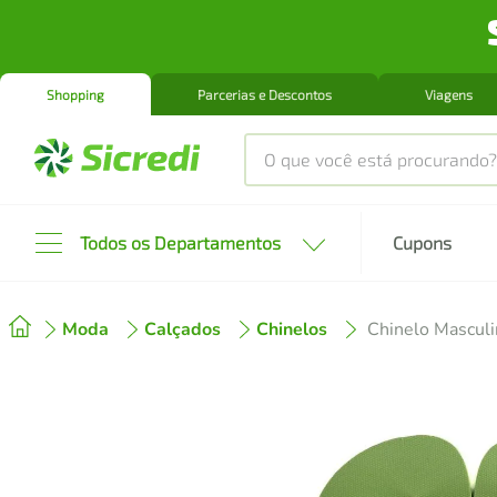
Shopping
Parcerias e Descontos
Viagens
O que você está procurando?
Produtos mais buscados
Todos os Departamentos
Cupons
tenis
1
º
Moda
Calçados
Chinelos
Chinelo Masculi
cafeteira
2
º
perfume
3
º
air fryer
4
º