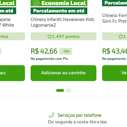
Chinelo Fem
apete
Chinelo Infantil Havaianas Kids
Slim Fc Pre
f White
Logomania2
ntos
1.497
pontos
1
R$
42
,
66
R$
43
,
4
-
5%
No pagamento com Pix
No pagamento 
hes
Adicionar ao carrinho
Ve
Serviços por telefone
De segunda a sexta-feira das