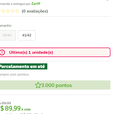
Zariff
rnecido e entregue por
☆
☆
☆
☆
☆
(0 avaliações)
amanho
39/40
41/42
Última(s) 1 unidade(s)
ompre com pontos:
3.000
pontos
$
119
,
99
R$
89
,
99
à vista