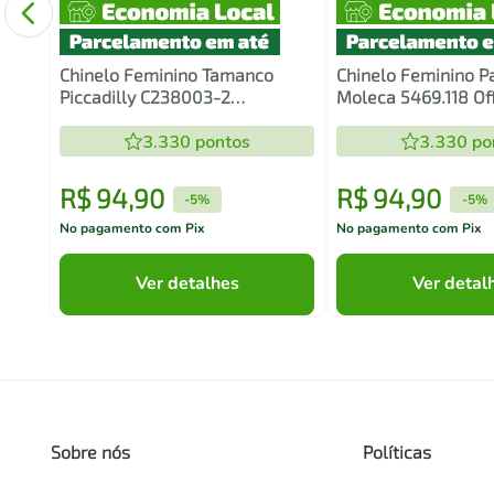
Chinelo Feminino Tamanco
Chinelo Feminino P
Piccadilly C238003-2
Moleca 5469.118 Of
Marshmallow
3.330
pontos
3.330
po
R$
94
,
90
R$
94
,
90
-
5%
-
5%
No pagamento com Pix
No pagamento com Pix
Ver detalhes
Ver detal
Sobre nós
Políticas