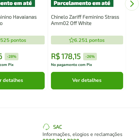
inino Havaianas
Chinelo Zariff Feminino Strass
to
Amm02 Off White
.525
pontos
6.251
pontos
6
R$
178
,
15
R$
-
28%
-
26%
com Pix
No pagamento com Pix
No pa
r detalhes
Ver detalhes
SAC
Informações, elogios e reclamações