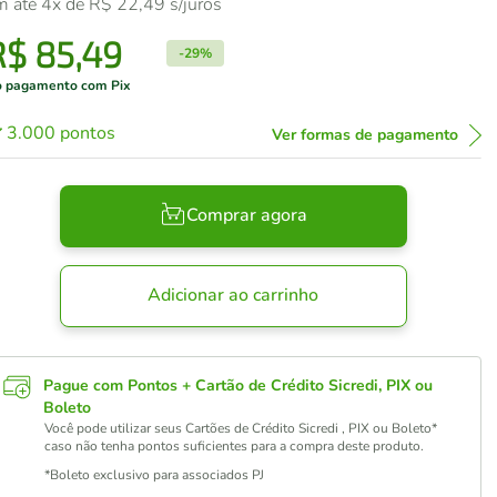
m até
4
x de
R$
22
,
49
s/juros
R$
85
,
49
-
29%
 pagamento com Pix
3.000
pontos
Ver formas de pagamento
Comprar agora
Adicionar ao carrinho
Pague com Pontos + Cartão de Crédito Sicredi, PIX ou
Boleto
Você pode utilizar seus Cartões de Crédito Sicredi , PIX ou Boleto*
caso não tenha pontos suficientes para a compra deste produto.
*Boleto exclusivo para associados PJ