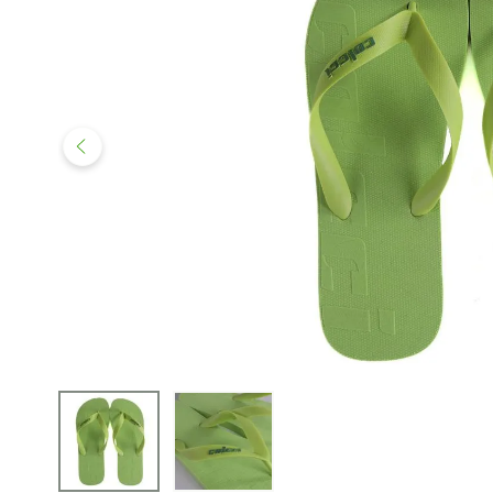
iphone
5
º