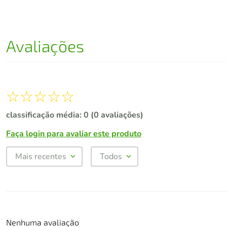
Avaliações
☆
☆
☆
☆
☆
classificação média: 0
(0 avaliações)
Faça login para avaliar este produto
Mais recentes
Todos
Nenhuma avaliação