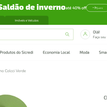
Saldão de inverno
até 40% off
Quero
Imóveis e Veículos
Olá!
Faça seu
Produtos do Sicredi
Economia Local
Moda
Sma
no Colcci Verde
C