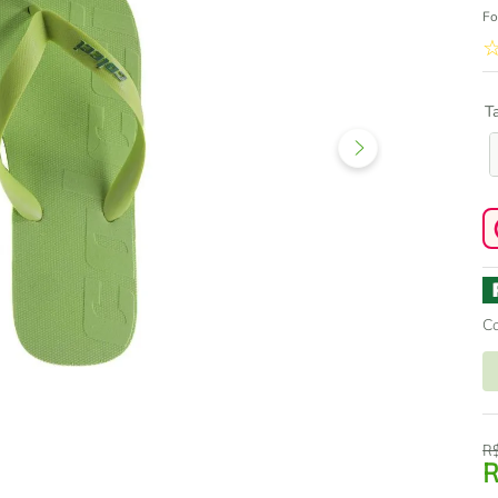
Fo
T
C
R