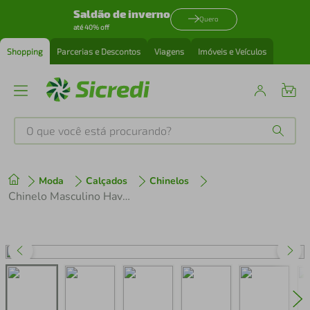
Saldão de inverno
Quero
até 40% off
Shopping
Parcerias e Descontos
Viagens
Imóveis e Veículos
O que você está procurando?
Produtos mais buscados
Moda
Calçados
Chinelos
tenis
1
º
Chinelo Masculino Havaianas Surfer Cinza
cafeteira
2
º
perfume
3
º