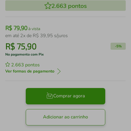
2.663
pontos
R$
79
,
90
à vista
em até
2
x de
R$
39
,
95
s/juros
R$
75
,
90
-
5%
No pagamento com Pix
2.663
pontos
Ver formas de pagamento
Comprar agora
Adicionar ao carrinho