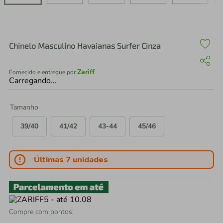
air fryer
4
º
iphone
5
º
Chinelo Masculino Havaianas Surfer Cinza
Zariff
Fornecido e entregue por
Carregando…
Tamanho
39/40
41/42
43-44
45/46
Últimas 7 unidades
Compre com pontos: