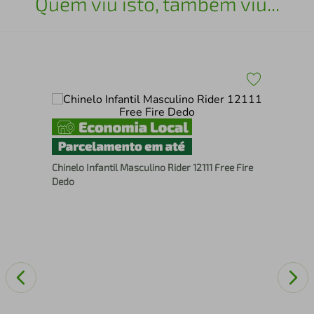
Quem viu isto, também viu...
Chi
Pre
Chinelo Infantil Masculino Rider 12111 Free Fire
Dedo