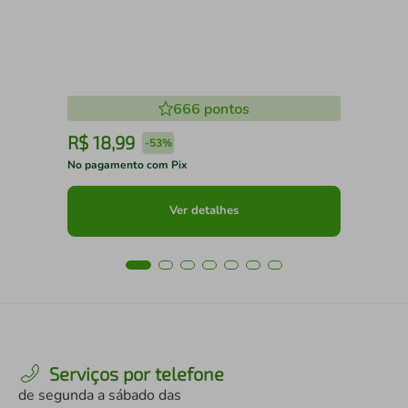
666
pontos
R$
18
,
99
R
-
53%
No pagamento com Pix
No 
Ver detalhes
Serviços por telefone
de segunda a sábado das