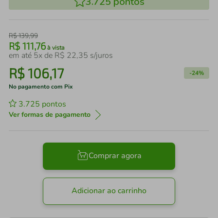
3.725
pontos
R$
139
,
99
R$
111
,
76
à vista
em até
5
x de
R$
22
,
35
s/juros
R$
106
,
17
-
24%
No pagamento com Pix
3.725
pontos
Ver formas de pagamento
Comprar agora
Adicionar ao carrinho