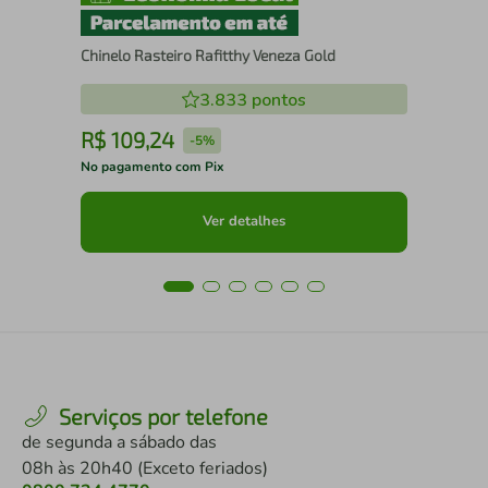
Chinelo Rasteiro Rafitthy Veneza Gold
3.833
pontos
R$
109
,
24
R
-
5%
No pagamento com Pix
No 
Ver detalhes
Serviços por telefone
de segunda a sábado das
08h às 20h40 (Exceto feriados)