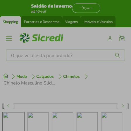
Saldão de inverno
Quero
até 40% off
Shopping
Parcerias e Descontos
Viagens
Imóveis e Veículos
O que você está procurando?
Produtos mais buscados
Moda
Calçados
Chinelos
tenis
1
º
Chinelo Masculino Slide Torino Cartago Grendene 12548 Marrom
cafeteira
2
º
perfume
3
º