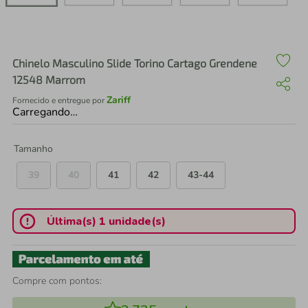
air fryer
4
º
iphone
5
º
Chinelo Masculino Slide Torino Cartago Grendene
12548 Marrom
Zariff
Fornecido e entregue por
Carregando…
Tamanho
39
40
41
42
43-44
Última(s) 1 unidade(s)
Compre com pontos: