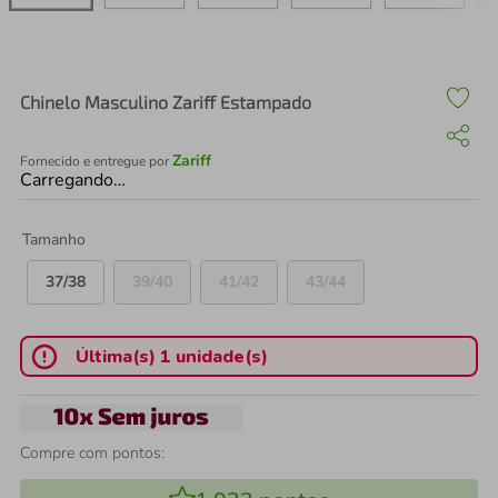
air fryer
4
º
iphone
5
º
Chinelo Masculino Zariff Estampado
Zariff
Fornecido e entregue por
Carregando…
Tamanho
37/38
39/40
41/42
43/44
Última(s) 1 unidade(s)
Compre com pontos: