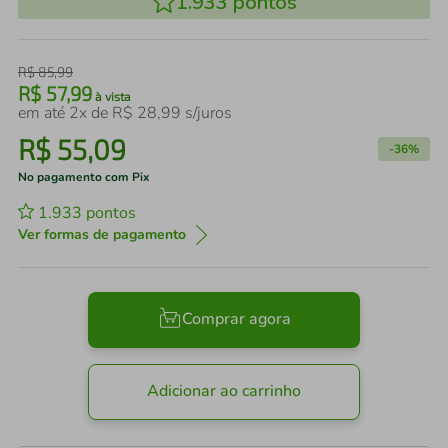
1.933
pontos
R$
85
,
99
R$
57
,
99
à vista
em até
2
x de
R$
28
,
99
s/juros
R$
55
,
09
-
36%
No pagamento com Pix
1.933
pontos
Ver formas de pagamento
Comprar agora
Adicionar ao carrinho