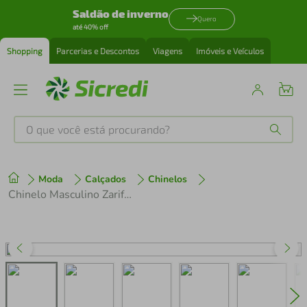
Saldão de inverno
Quero
até 40% off
Shopping
Parcerias e Descontos
Viagens
Imóveis e Veículos
O que você está procurando?
Produtos mais buscados
Moda
Calçados
Chinelos
tenis
1
º
Chinelo Masculino Zariff Estampado
cafeteira
2
º
perfume
3
º