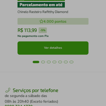
Chinelo Rasteiro Rafitthy Diamond
4.000
pontos
R$
113
,
99
R
-
5%
No pagamento com Pix
No 
Ver detalhes
Serviços por telefone
de segunda a sábado das
08h às 20h40 (Exceto feriados)