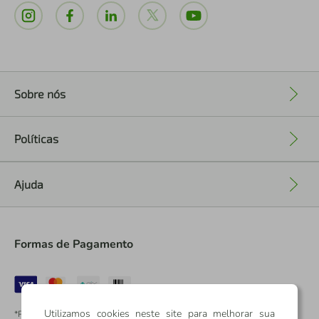
Sobre nós
+
Políticas
+
Ajuda
+
Formas de Pagamento
Utilizamos cookies neste site para melhorar sua
*Pontos dos Cartões Sicredi