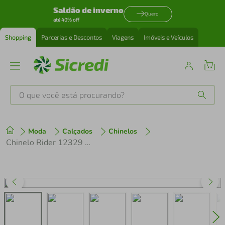
Saldão de inverno
Quero
até 40% off
Shopping
Parcerias e Descontos
Viagens
Imóveis e Veículos
O que você está procurando?
Produtos mais buscados
Moda
Calçados
Chinelos
tenis
1
º
Chinelo Rider 12329 Moving
cafeteira
2
º
perfume
3
º