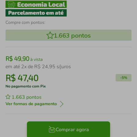
Compre com pontos:
1.663
pontos
R$
49
,
90
à vista
em até
2
x de
R$
24
,
95
s/juros
R$
47
,
40
-
5%
No pagamento com Pix
1.663
pontos
Ver formas de pagamento
Comprar agora