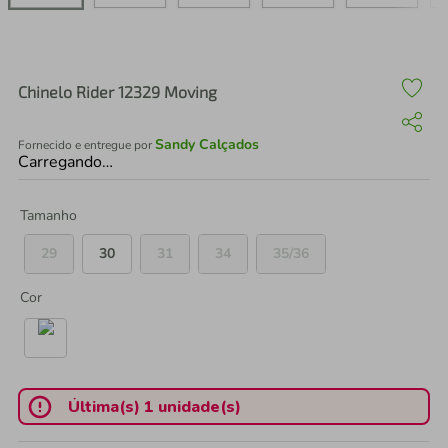
air fryer
4
º
iphone
5
º
Chinelo Rider 12329 Moving
Sandy Calçados
Fornecido e entregue por
Carregando…
Tamanho
29
30
31
34
35/36
Cor
Última(s) 1 unidade(s)