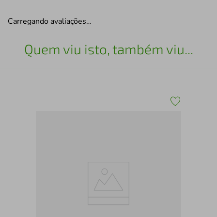
Carregando avaliações…
Quem viu isto, também viu...
Chi
Pre