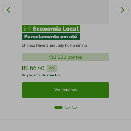
Chinelo Havaianas Jelly Fc Feminino
2.330
pontos
R$
66
,
40
R
-
5%
No pagamento com Pix
No 
Ver detalhes