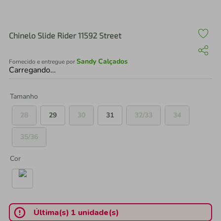
air fryer
4
º
iphone
5
º
Chinelo Slide Rider 11592 Street
Sandy Calçados
Fornecido e entregue por
Carregando…
Tamanho
28
29
30
31
32/33
34
35/36
Cor
Última(s) 1 unidade(s)