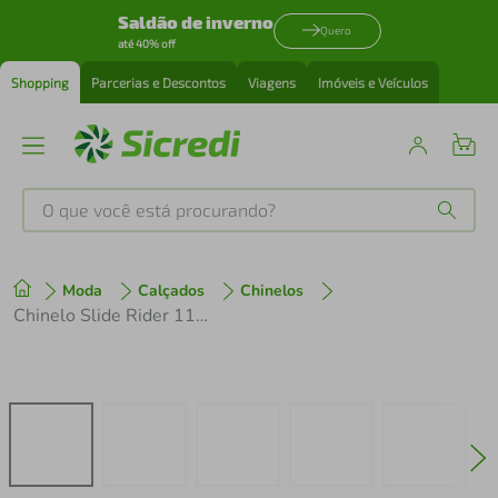
Saldão de inverno
Quero
até 40% off
Shopping
Parcerias e Descontos
Viagens
Imóveis e Veículos
O que você está procurando?
Produtos mais buscados
Moda
Calçados
Chinelos
tenis
1
º
Chinelo Slide Rider 11592 Street
cafeteira
2
º
perfume
3
º