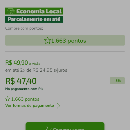
Compre com pontos:
1.663
pontos
R$
49
,
90
à vista
em até
2
x de
R$
24
,
95
s/juros
R$
47
,
40
-
5%
No pagamento com Pix
1.663
pontos
Ver formas de pagamento