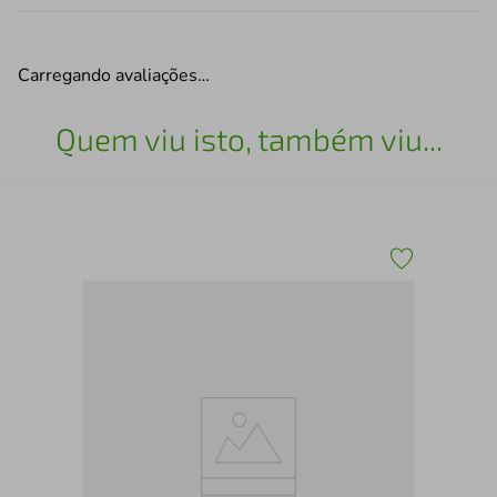
Carregando avaliações…
Quem viu isto, também viu...
Chi
2 