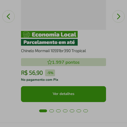
Chinelo Mormaii 10591br390 Tropical
1.997
pontos
R$
56
,
90
R
-
5%
No pagamento com Pix
No 
Ver detalhes