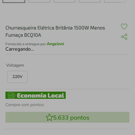
air fryer
4
º
iphone
5
º
Churrasqueira Elétrica Britânia 1500W Menos
Fumaça BCQ10A
Angeloni
Fornecido e entregue por
Carregando…
Voltagem
220V
Compre com pontos:
5.633
pontos