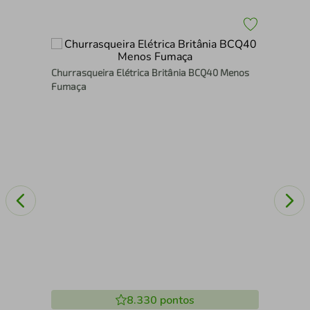
cil
Churrasqueira Elétrica Britânia BCQ40 Menos
Chu
Fumaça
em 
Es
8.330
pontos