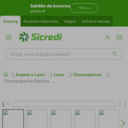
Saldão de inverno
Quero
até 40% off
Shopping
Parcerias e Descontos
Viagens
Imóveis e Veículos
O que você está procurando?
Produtos mais buscados
Esporte e Lazer
Lazer
Churrasqueiras
tenis
1
º
Churrasqueira Elétrica Britânia 1500W Menos Fumaça BCQ10A
cafeteira
2
º
perfume
3
º