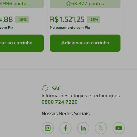
9.996
pontos
53.377
pontos
4
,
88
R$
1
.
521
,
25
R$
-
19%
-
16%
com Pix
No pagamento com Pix
No pa
nar ao carrinho
Adicionar ao carrinho
SAC
Informações, elogios e reclamações
0800 724 7220
Nossas Redes Sociais