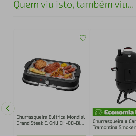
Quem viu isto, também viu...
st
Churrasqueira Elétrica Mondial
Churrasqueira a Ca
Grand Steak & Grill CH-08-BI
Tramontina Smoker
Inox Preta
em 1