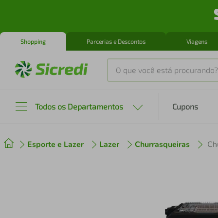
Shopping
Parcerias e Descontos
Viagens
O que você está procurando?
Produtos mais buscados
Todos os Departamentos
Cupons
tenis
1
º
Esporte e Lazer
Lazer
Churrasqueiras
cafeteira
2
º
perfume
3
º
air fryer
4
º