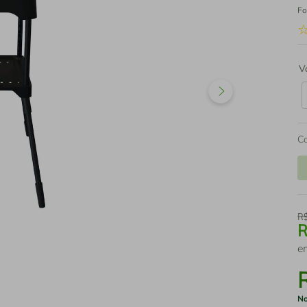
Fo
V
C
R
e
No