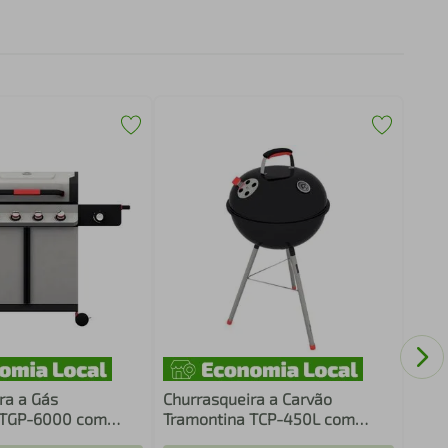
Chur
Stea
ra a Gás
Churrasqueira a Carvão
 TGP-6000 com
Tramontina TCP-450L com
e Queimador
Tampa e Utensílios em Inox