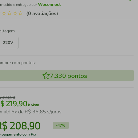
Weconnect
rnecido e entregue por
☆
☆
☆
☆
☆
(0 avaliações)
oltagem
220V
ompre com pontos:
7.330
pontos
$
393
,
00
R$
219
,
90
à vista
m até
6
x de
R$
36
,
65
s/juros
R$
208
,
90
-
47%
 pagamento com Pix