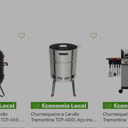
rvão
Churrasqueira a Carvão
Churrasquei
 TCP-450 3
Tramontina TCP-400L Aço Inox
Tramontina
sem Tampa
Utensílios 