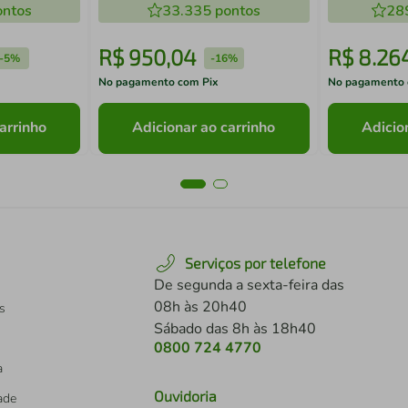
ntos
33.335
pontos
Adicional
28
R$
950
,
04
R$
8
.
26
-
5%
-
16%
No pagamento com Pix
No pagamento 
arrinho
Adicionar ao carrinho
Adicio
Serviços por telefone
De segunda a sexta-feira das
08h às 20h40
s
Sábado das 8h às 18h40
0800 724 4770
a
Ouvidoria
dade