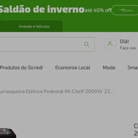
Saldão de inverno
até 40% off
Quero
Imóveis e Veículos
Olá!
Faça seu
Produtos do Sicredi
Economia Local
Moda
Sma
Churrasqueira Elétrica Pedestal Mr.Cheff 2000W 220V Agratto
C
2