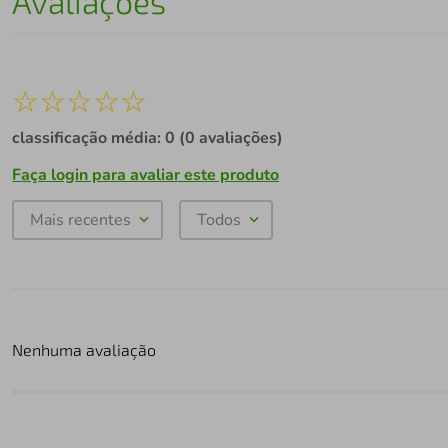
Avaliações
☆
☆
☆
☆
☆
classificação média: 0
(0 avaliações)
Faça login para avaliar este produto
Mais recentes
Todos
Nenhuma avaliação