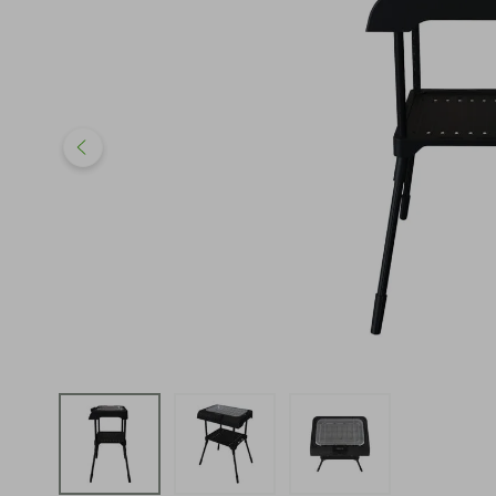
iphone
5
º