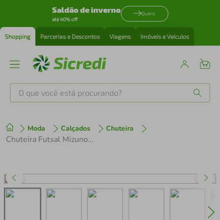
Saldão de inverno
Quero
até 40% off
Shopping
Parcerias e Descontos
Viagens
Imóveis e Veículos
O que você está procurando?
Produtos mais buscados
Moda
Calçados
Chuteira
tenis
1
º
Chuteira Futsal Mizuno Mz Regent In
cafeteira
2
º
perfume
3
º