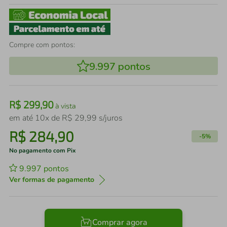
Compre com pontos:
9.997
pontos
R$
299
,
90
à vista
em até
10
x de
R$
29
,
99
s/juros
R$
284
,
90
-
5%
No pagamento com Pix
9.997
pontos
Ver formas de pagamento
Comprar agora