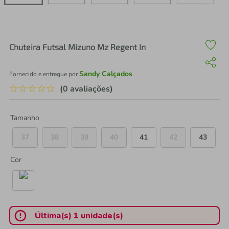
air fryer
4
º
iphone
5
º
Chuteira Futsal Mizuno Mz Regent In
Sandy Calçados
Fornecido e entregue por
☆
☆
☆
☆
☆
(0 avaliações)
Tamanho
37
38
39
40
41
42
43
Cor
Última(s) 1 unidade(s)