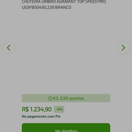
CHUTEIRA UMBRO ADAMANT TOP SPEED PRO
U03FB00490.239 BRANCO
43.330
pontos
R$
1
.
234
,
90
R
-
5%
No pagamento com Pix
No 
Ver detalhes