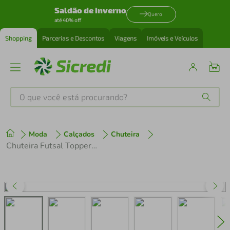
Saldão de inverno
Quero
até 40% off
Shopping
Parcerias e Descontos
Viagens
Imóveis e Veículos
O que você está procurando?
Produtos mais buscados
Moda
Calçados
Chuteira
tenis
1
º
Chuteira Futsal Topper Drible Vii
cafeteira
2
º
perfume
3
º