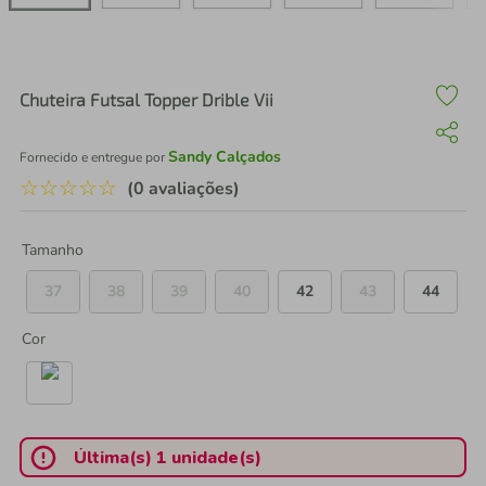
air fryer
4
º
iphone
5
º
Chuteira Futsal Topper Drible Vii
Sandy Calçados
Fornecido e entregue por
☆
☆
☆
☆
☆
(0 avaliações)
Tamanho
37
38
39
40
42
43
44
Cor
Última(s) 1 unidade(s)