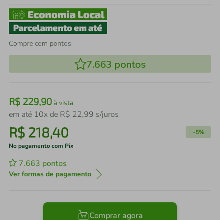
Compre com pontos:
7.663
pontos
R$
229
,
90
à vista
em até
10
x de
R$
22
,
99
s/juros
R$
218
,
40
-
5%
No pagamento com Pix
7.663
pontos
Ver formas de pagamento
Comprar agora