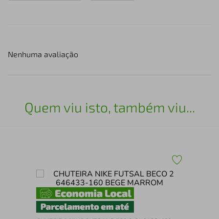
Nenhuma avaliação
Quem viu isto, também viu...
e
Chu