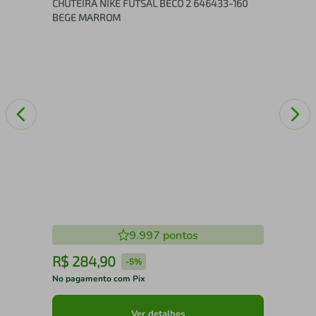
CHUTEIRA NIKE FUTSAL BECO 2 646433-160
BEGE MARROM
9.997
pontos
R$
284
,
90
R
-
5%
No pagamento com Pix
No 
Ver detalhes