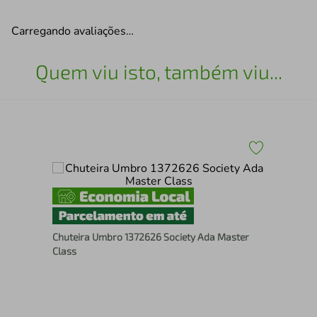
Carregando avaliações…
Quem viu isto, também viu...
ue
Chu
Chuteira Umbro 1372626 Society Ada Master
Max
Class