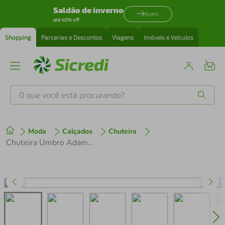
Saldão de inverno
Quero
até 40% off
Shopping
Parcerias e Descontos
Viagens
Imóveis e Veículos
O que você está procurando?
Produtos mais buscados
Moda
Calçados
Chuteira
tenis
1
º
Chuteira Umbro Adamant Club Futsal Indoor Salão
cafeteira
2
º
perfume
3
º