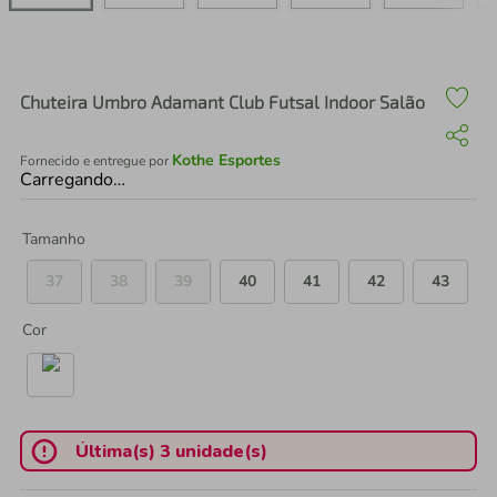
air fryer
4
º
iphone
5
º
Chuteira Umbro Adamant Club Futsal Indoor Salão
Kothe Esportes
Fornecido e entregue por
Carregando…
Tamanho
37
38
39
40
41
42
43
Cor
Última(s) 3 unidade(s)