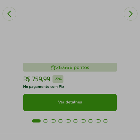
26.666
pontos
R$
759
,
99
R
-
5%
No pagamento com Pix
No 
Ver detalhes