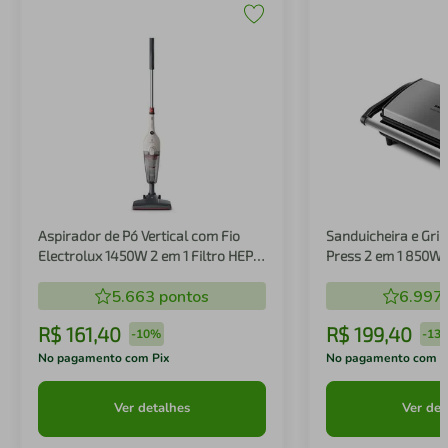
Aspirador de Pó Vertical com Fio
Sanduicheira e Gril
Electrolux 1450W 2 em 1 Filtro HEPA
Press 2 em 1 850W
Branco (STK14B)
5.663
pontos
6.997
R$
161
,
40
R$
199
,
40
-
10%
-
13
No pagamento com Pix
No pagamento com P
Ver detalhes
Ver det