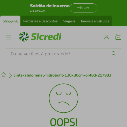
Saldão de inverno
Quero
até 40% off
Shopping
Parcerias e Descontos
Viagens
Imóveis e Veículos
O que você está procurando?
Produtos mais buscados
cinta-abdominal-hidrolight-130x30cm-or48d-217983
tenis
1
º
cafeteira
2
º
perfume
3
º
OOPS!