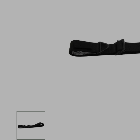
iphone
5
º