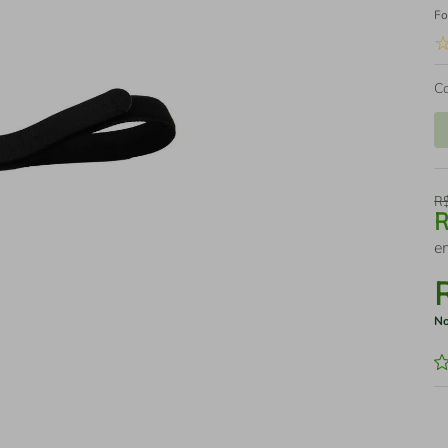
Fo
C
R
e
No