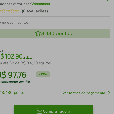
Weconnect
rnecido e entregue por
☆
☆
☆
☆
☆
(0 avaliações)
ompre com pontos:
3.430
pontos
$
173
,
00
R$
102
,
90
à vista
m até
3
x de
R$
34
,
30
s/juros
R$
97
,
76
-
43%
 pagamento com Pix
3.430
pontos
Ver formas de pagamento
Comprar agora