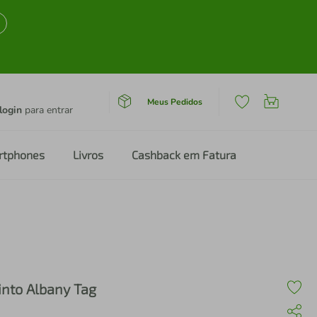
Meus Pedidos
login
para entrar
rtphones
Livros
Cashback em Fatura
into Albany Tag