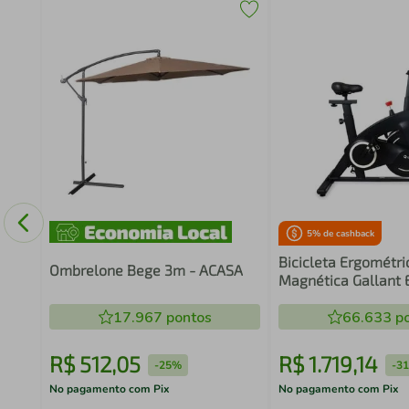
cal
BTC-
5
% de cashback
Bicicleta Ergométri
Ombrelone Bege 3m - ACASA
Magnética Gallant 
de Inércia 8kg (G
17.967
pontos
PT)
66.633
po
R$
512
,
05
R$
1
.
719
,
14
-
25%
-
3
No pagamento com Pix
No pagamento com Pix