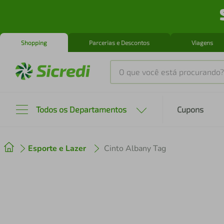
Shopping
Parcerias e Descontos
Viagens
O que você está procurando?
Produtos mais buscados
Todos os Departamentos
Cupons
tenis
1
º
Esporte e Lazer
Cinto Albany Tag
cafeteira
2
º
perfume
3
º
air fryer
4
º