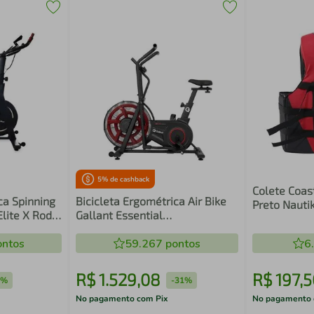
5
% de cashback
Colete Coas
ca Spinning
Bicicleta Ergométrica Air Bike
Preto Nauti
Elite X Roda
Gallant Essential
SB08HMGA-
(GAB03PWHUA-PT)
ntos
59.267
pontos
6
R$
1
.
529
,
08
R$
197
,
5
1%
-
31%
No pagamento com Pix
No pagamento 