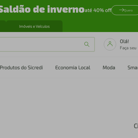
Saldão de inverno
até 40% off
Quero
Imóveis e Veículos
Olá!
Faça seu
Produtos do Sicredi
Economia Local
Moda
Sma
C