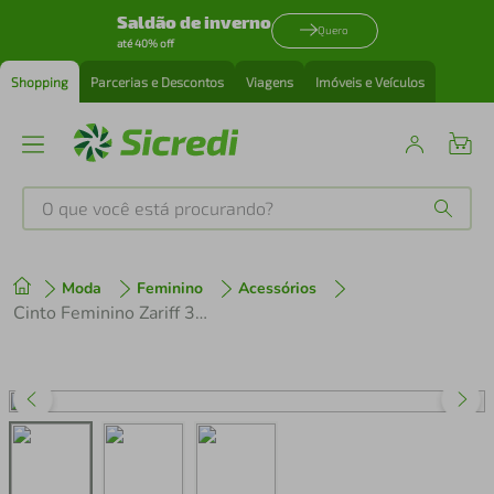
Saldão de inverno
Quero
até 40% off
Shopping
Parcerias e Descontos
Viagens
Imóveis e Veículos
O que você está procurando?
Produtos mais buscados
Moda
Feminino
Acessórios
tenis
1
º
Cinto Feminino Zariff 30.1081.001 Preto
cafeteira
2
º
perfume
3
º