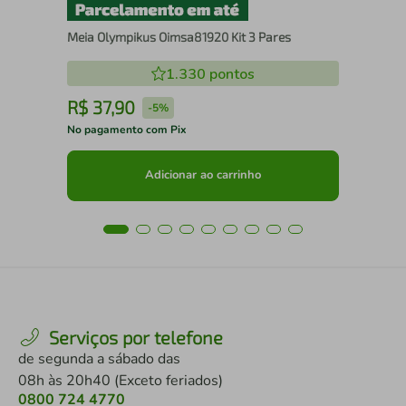
Meia Olympikus Oimsa81920 Kit 3 Pares
1.330
pontos
R$
37
,
90
R
-
5%
No pagamento com Pix
No 
Adicionar ao carrinho
Serviços por telefone
de segunda a sábado das
08h às 20h40 (Exceto feriados)
0800 724 4770