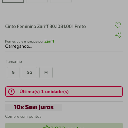
air fryer
4
º
iphone
5
º
Cinto Feminino Zariff 30.1081.001 Preto
Zariff
Fornecido e entregue por
Carregando…
Tamanho
G
GG
M
Última(s) 1 unidade(s)
Compre com pontos: