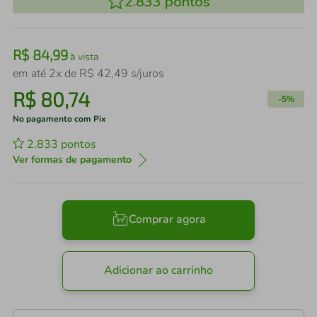
2.833
pontos
R$
84
,
99
à vista
em até
2
x de
R$
42
,
49
s/juros
R$
80
,
74
-
5%
No pagamento com Pix
2.833
pontos
Ver formas de pagamento
Comprar agora
Adicionar ao carrinho