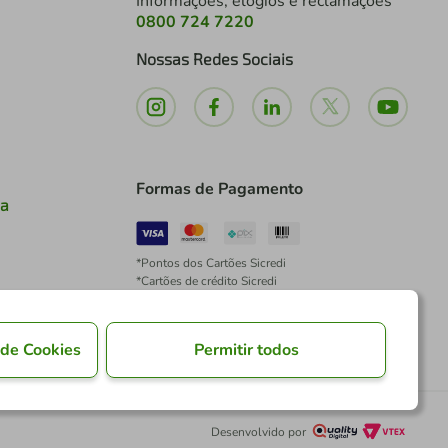
Informações, elogios e reclamações
0800 724 7220
Nossas Redes Sociais
Formas de Pagamento
ia
*Pontos dos Cartões Sicredi
*Cartões de crédito Sicredi
*Boleto exclusivo para associados PJ
*É vedada a cobrança de preço superior, valor ou
encargo adicional para pagamentos por meio de
 de Cookies
Permitir todos
Pix à vista.
Desenvolvido por