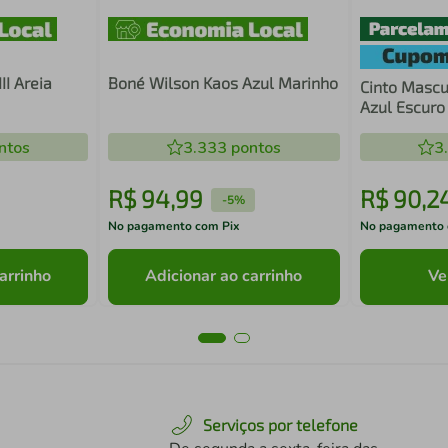
II Areia
Boné Wilson Kaos Azul Marinho
Cinto Mascu
Azul Escuro
ntos
3.333
pontos
3
R$
94
,
99
R$
90
,
2
-
5%
No pagamento com Pix
No pagamento 
arrinho
Adicionar ao carrinho
Ve
Serviços por telefone