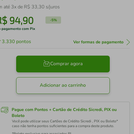
m até
3
x de
R$
33
,
30
s/juros
R$
94
,
90
-
5%
 pagamento com Pix
3.330
pontos
Ver formas de pagamento
Comprar agora
Adicionar ao carrinho
Pague com Pontos + Cartão de Crédito Sicredi, PIX ou
Boleto
Você pode utilizar seus Cartões de Crédito Sicredi , PIX ou Boleto*
caso não tenha pontos suficientes para a compra deste produto.
*Boleto exclusivo para associados PJ