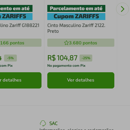
lino Zariff G188221
Cinto Masculino Zariff 2122.
Preto
.166
pontos
3.680
pontos
4
R$
104
,
87
R$
-
5%
-
25%
com Pix
No pagamento com Pix
No pa
r detalhes
Ver detalhes
SAC