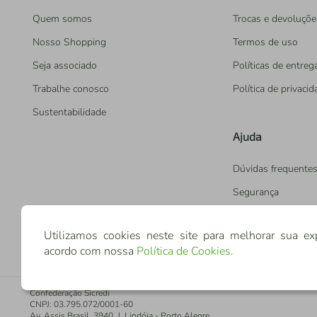
Quem somos
Trocas e devoluçõe
Nosso Shopping
Termos de uso
Seja associado
Políticas de entreg
Trabalhe conosco
Política de privaci
Sustentabilidade
Ajuda
Dúvidas frequente
Segurança
Utilizamos cookies neste site para melhorar sua ex
acordo com nossa
Política de Cookies
.
Confederação Sicredi
CNPJ: 03.795.072/0001-60
Av. Assis Brasil, 3940, J. Lindóia - Porto Alegre