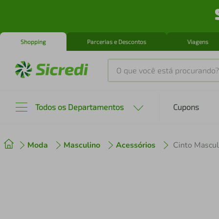
Shopping
Parcerias e Descontos
Viagens
O que você está procurando?
Produtos mais buscados
Todos os Departamentos
Cupons
tenis
1
º
Moda
Masculino
Acessórios
Cinto Mascul
cafeteira
2
º
perfume
3
º
air fryer
4
º