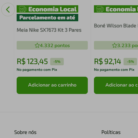
Boné Wilson Blade I
Meia Nike SX7673 Kit 3 Pares
4.332
pontos
3.233
po
R$
123
,
45
R$
92
,
14
-
5%
-
5%
No pagamento com Pix
No pagamento com Pix
Adicionar ao carrinho
Adicionar ao c
Sobre nós
Políticas