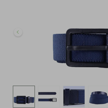
iphone
5
º