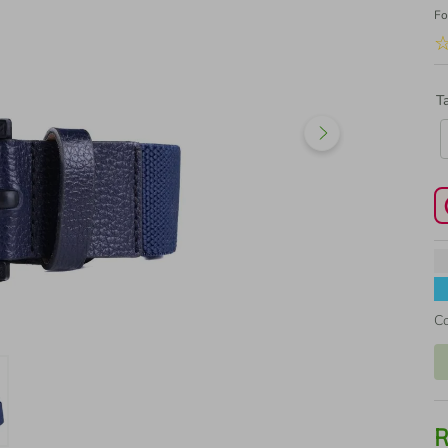
Fo
T
C