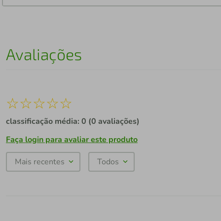
Avaliações
☆
☆
☆
☆
☆
classificação média: 0
(0 avaliações)
Faça login para avaliar este produto
Mais recentes
Todos