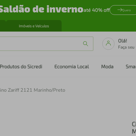
Saldão de inverno
até 40% off
Quero
Imóveis e Veículos
Olá!
Faça seu
Produtos do Sicredi
Economia Local
Moda
Sma
ino Zariff 2121 Marinho/Preto
C
M