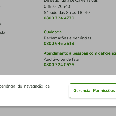
De segunda a sexta-feira das
08h às 20h40
s
Sábado das 8h às 18h40
0800 724 4770
a
Ouvidoria
dade
Reclamações e denúncias
0800 646 2519
Atendimento a pessoas com deficiênc
Auditivo ou de fala
s
0800 724 0525
periência de navegação de
Gerenciar Permissões