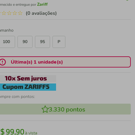
Zariff
rnecido e entregue por
☆
☆
☆
☆
☆
(0 avaliações)
amanho
100
90
95
P
Última(s) 1 unidade(s)
ompre com pontos:
3.330
pontos
R$
99
,
90
à vista