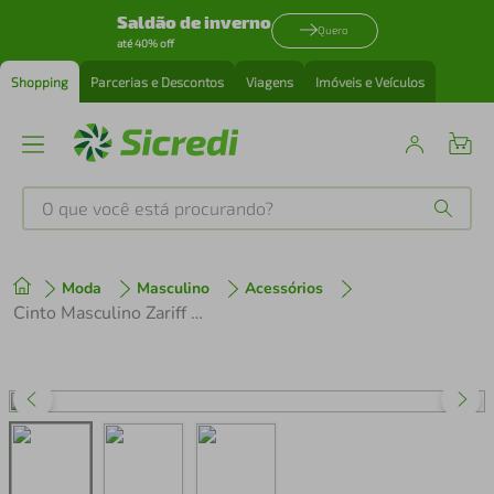
Saldão de inverno
Quero
até 40% off
Shopping
Parcerias e Descontos
Viagens
Imóveis e Veículos
O que você está procurando?
Produtos mais buscados
Moda
Masculino
Acessórios
tenis
1
º
Cinto Masculino Zariff 2125 Preto
cafeteira
2
º
perfume
3
º