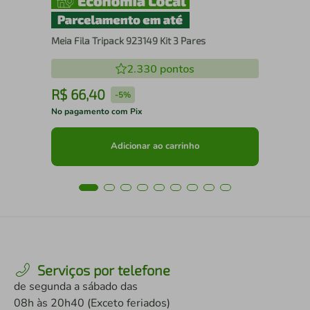
Meia Fila Tripack 923149 Kit 3 Pares
2.330
pontos
R$
66
,
40
R
-
5%
No pagamento com Pix
No 
Adicionar ao carrinho
Serviços por telefone
de segunda a sábado das
08h às 20h40 (Exceto feriados)