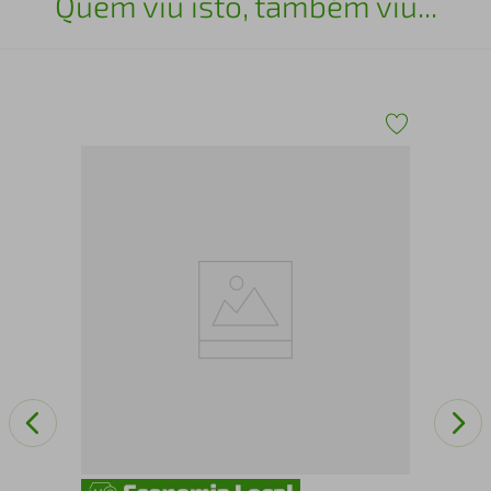
Quem viu isto, também viu...
Bon