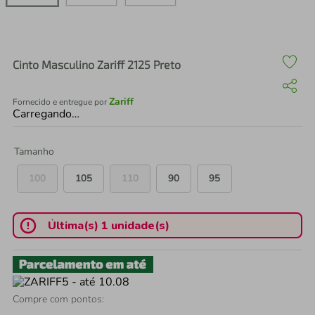
air fryer
4
º
iphone
5
º
Cinto Masculino Zariff 2125 Preto
Zariff
Fornecido e entregue por
Carregando…
Tamanho
100
105
110
90
95
Última(s) 1 unidade(s)
Compre com pontos: