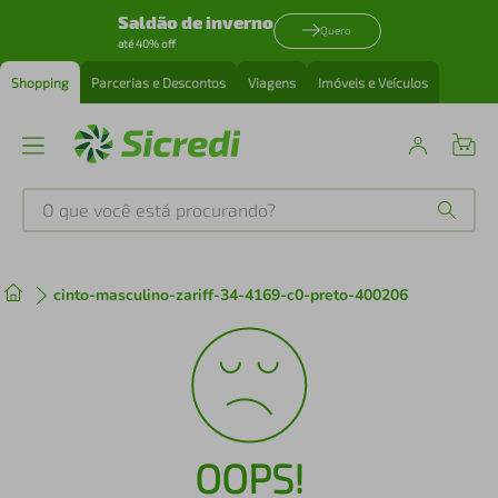
Saldão de inverno
Quero
até 40% off
Shopping
Parcerias e Descontos
Viagens
Imóveis e Veículos
O que você está procurando?
Produtos mais buscados
cinto-masculino-zariff-34-4169-c0-preto-400206
tenis
1
º
cafeteira
2
º
perfume
3
º
OOPS!