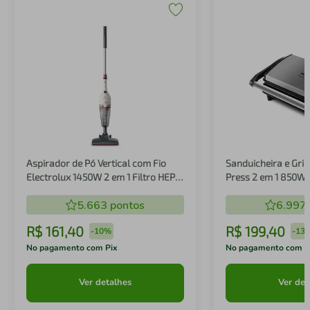
Aspirador de Pó Vertical com Fio
Sanduicheira e Gril
Electrolux 1450W 2 em 1 Filtro HEPA
Press 2 em 1 850W
Branco (STK14B)
5.663
pontos
6.997
R$
161
,
40
R$
199
,
40
-
10%
-
13
No pagamento com Pix
No pagamento com P
Ver detalhes
Ver det