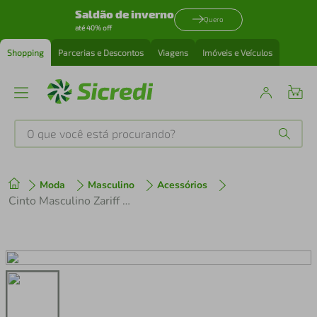
Saldão de inverno
Quero
até 40% off
Shopping
Parcerias e Descontos
Viagens
Imóveis e Veículos
O que você está procurando?
Produtos mais buscados
Moda
Masculino
Acessórios
tenis
1
º
Cinto Masculino Zariff Preto
cafeteira
2
º
perfume
3
º