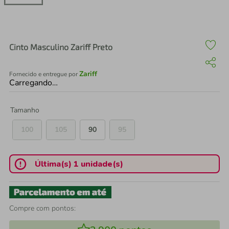
air fryer
4
º
iphone
5
º
Cinto Masculino Zariff Preto
Zariff
Fornecido e entregue por
Carregando…
Tamanho
100
105
90
95
Última(s) 1 unidade(s)
Compre com pontos: