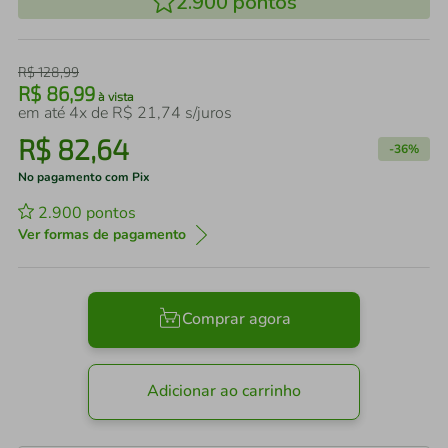
2.900
pontos
R$
128
,
99
R$
86
,
99
à vista
em até
4
x de
R$
21
,
74
s/juros
R$
82
,
64
-
36%
No pagamento com Pix
2.900
pontos
Ver formas de pagamento
Comprar agora
Adicionar ao carrinho