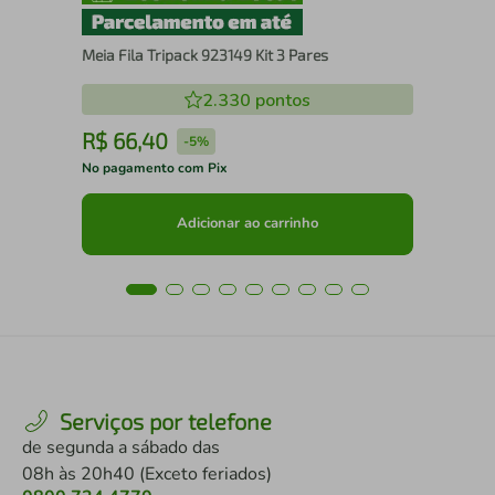
Meia Fila Tripack 923149 Kit 3 Pares
2.330
pontos
R$
66
,
40
R
-
5%
No pagamento com Pix
No 
Adicionar ao carrinho
Serviços por telefone
de segunda a sábado das
08h às 20h40 (Exceto feriados)