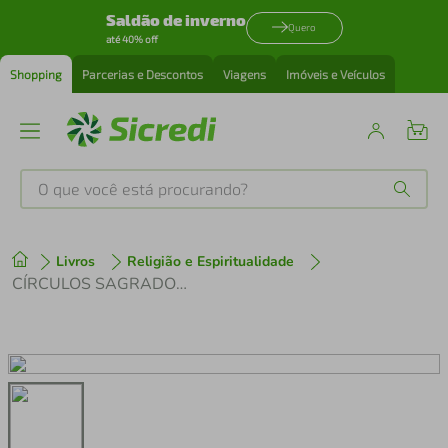
Saldão de inverno
Quero
até 40% off
Shopping
Parcerias e Descontos
Viagens
Imóveis e Veículos
O que você está procurando?
Produtos mais buscados
Livros
Religião e Espiritualidade
tenis
1
º
CÍRCULOS SAGRADOS PARA MULHERES CONTEMPORÂNEAS ED. 2
cafeteira
2
º
perfume
3
º