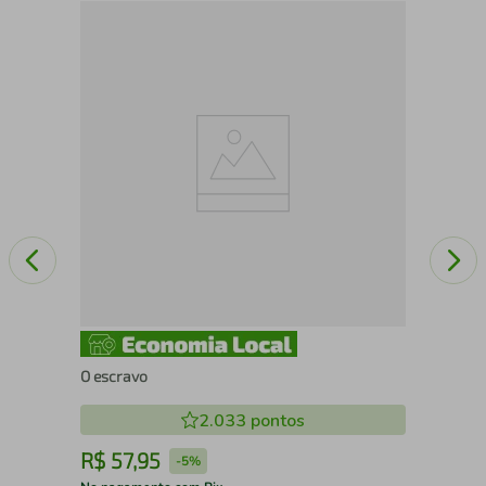
Seg
O escravo
2.033
pontos
R$
57
,
95
R
-
5%