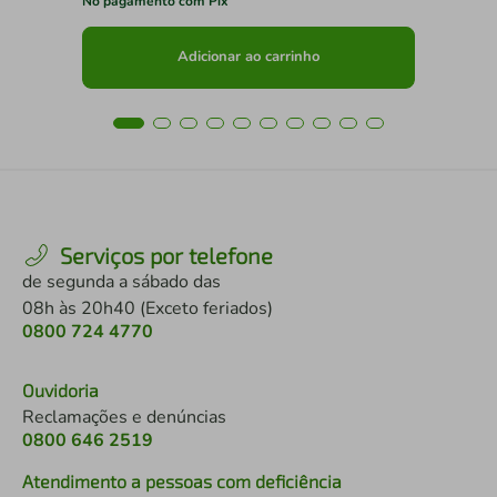
No pagamento com Pix
No 
Adicionar ao carrinho
Serviços por telefone
de segunda a sábado das
08h às 20h40 (Exceto feriados)
0800 724 4770
Ouvidoria
Reclamações e denúncias
0800 646 2519
Atendimento a pessoas com deficiência