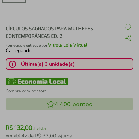
air fryer
4
º
iphone
5
º
CÍRCULOS SAGRADOS PARA MULHERES
CONTEMPORÂNEAS ED. 2
Vitrola Loja Virtual
Fornecido e entregue por
Carregando…
Última(s) 3 unidade(s)
Compre com pontos:
4.400
pontos
R$
132
,
00
à vista
em até
4
x de
R$
33
,
00
s/juros