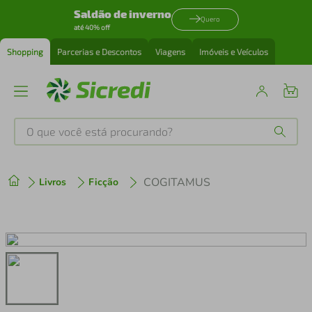
Saldão de inverno
Quero
até 40% off
Shopping
Parcerias e Descontos
Viagens
Imóveis e Veículos
O que você está procurando?
Produtos mais buscados
COGITAMUS
Livros
Ficção
tenis
1
º
cafeteira
2
º
perfume
3
º