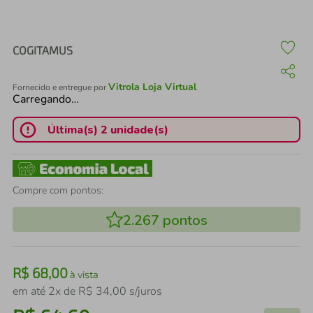
air fryer
4
º
iphone
5
º
COGITAMUS
Vitrola Loja Virtual
Fornecido e entregue por
Carregando…
Última(s) 2 unidade(s)
Compre com pontos:
2.267
pontos
R$
68
,
00
à vista
em até
2
x de
R$
34
,
00
s/juros