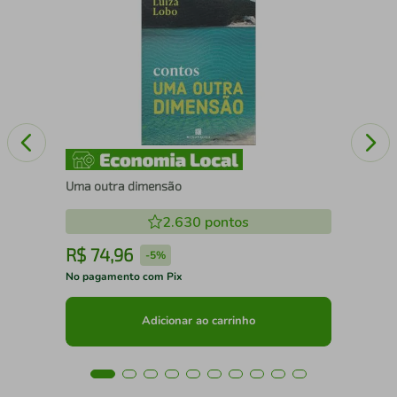
Que
Uma outra dimensão
2.630
pontos
R$
74
,
96
R
-
5%
No pagamento com Pix
No 
Adicionar ao carrinho