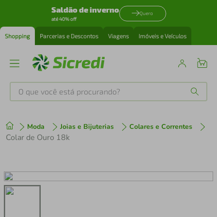
Saldão de inverno
Quero
até 40% off
Shopping
Parcerias e Descontos
Viagens
Imóveis e Veículos
O que você está procurando?
Produtos mais buscados
Moda
Joias e Bijuterias
Colares e Correntes
tenis
1
º
Colar de Ouro 18k
cafeteira
2
º
perfume
3
º