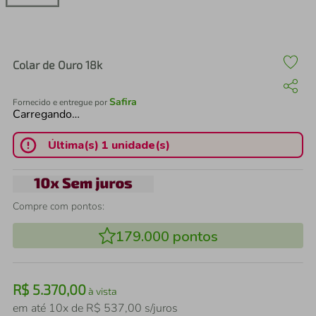
air fryer
4
º
iphone
5
º
Colar de Ouro 18k
Safira
Fornecido e entregue por
Carregando…
Última(s) 1 unidade(s)
Compre com pontos:
179.000
pontos
R$
5
.
370
,
00
à vista
em até
10
x de
R$
537
,
00
s/juros