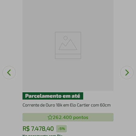
Col
Corrente de Ouro 18k em Elo Cartier com 60cm
262.400
pontos
R$
7
.
478
,
40
R
-
5%
No pagamento com Pix
No 