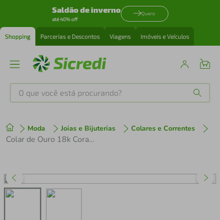
Saldão de inverno
Quero
até 40% off
Shopping
Parcerias e Descontos
Viagens
Imóveis e Veículos
O que você está procurando?
Produtos mais buscados
Moda
Joias e Bijuterias
Colares e Correntes
tenis
1
º
Colar de Ouro 18k Corações
cafeteira
2
º
perfume
3
º