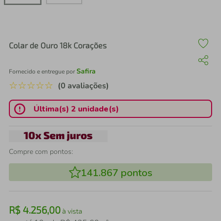
air fryer
4
º
iphone
5
º
Colar de Ouro 18k Corações
Safira
Fornecido e entregue por
☆
☆
☆
☆
☆
(0 avaliações)
Última(s) 2 unidade(s)
Compre com pontos:
141.867
pontos
R$
4
.
256
,
00
à vista