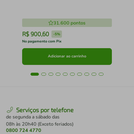
31.600
pontos
R$
900
,
60
R
-
5%
No pagamento com Pix
No 
Adicionar ao carrinho
Serviços por telefone
de segunda a sábado das
08h às 20h40 (Exceto feriados)
0800 724 4770