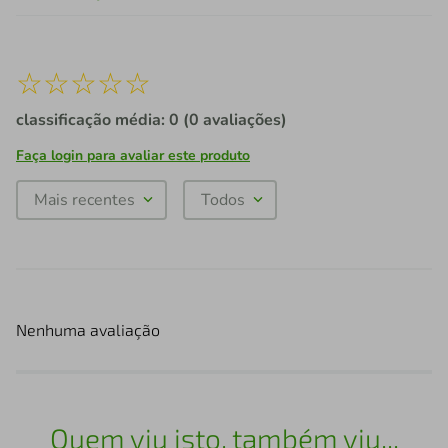
☆
☆
☆
☆
☆
classificação média: 0
(0 avaliações)
Faça login para avaliar este produto
Mais recentes
Todos
Nenhuma avaliação
Quem viu isto, também viu...