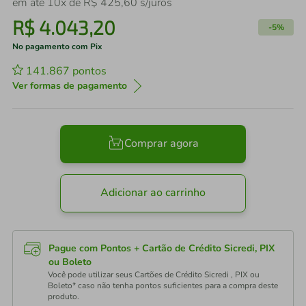
em até
10
x de
R$
425
,
60
s/juros
R$
4
.
043
,
20
-
5%
No pagamento com Pix
141.867
pontos
Ver formas de pagamento
Comprar agora
Adicionar ao carrinho
Pague com Pontos + Cartão de Crédito Sicredi, PIX
ou Boleto
Você pode utilizar seus Cartões de Crédito Sicredi , PIX ou
Boleto* caso não tenha pontos suficientes para a compra deste
produto.