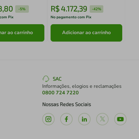
8
,
80
R$
4
.
172
,
39
R$
-
5%
-
42%
com Pix
No pagamento com Pix
No pa
nar ao carrinho
Adicionar ao carrinho
SAC
Informações, elogios e reclamações
0800 724 7220
Nossas Redes Sociais