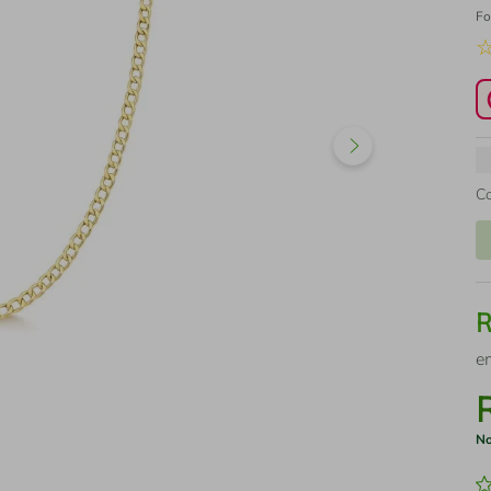
Fo
C
e
No