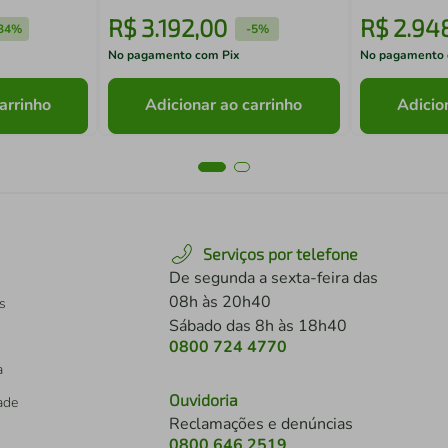
R$
3
.
192
,
00
R$
2
.
94
34%
-
5%
No pagamento com Pix
No pagamento 
arrinho
Adicionar ao carrinho
Adicio
Serviços por telefone
De segunda a sexta-feira das
08h às 20h40
s
Sábado das 8h às 18h40
0800 724 4770
a
Ouvidoria
dade
Reclamações e denúncias
0800 646 2519