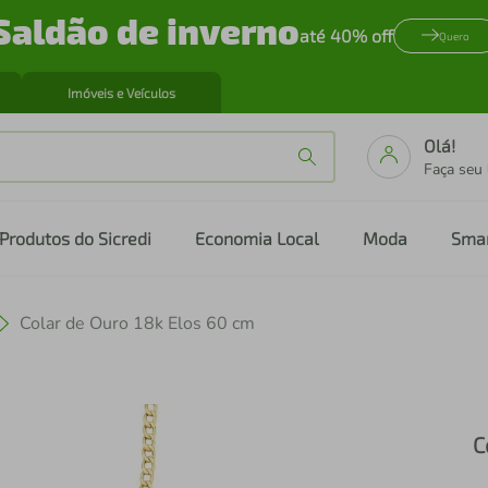
Saldão de inverno
até 40% off
Quero
Imóveis e Veículos
Olá!
Faça seu
Produtos do Sicredi
Economia Local
Moda
Sma
Colar de Ouro 18k Elos 60 cm
C