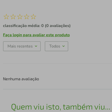
☆
☆
☆
☆
☆
classificação média: 0
(0 avaliações)
Faça login para avaliar este produto
Mais recentes
Todos
Nenhuma avaliação
Quem viu isto, também viu...