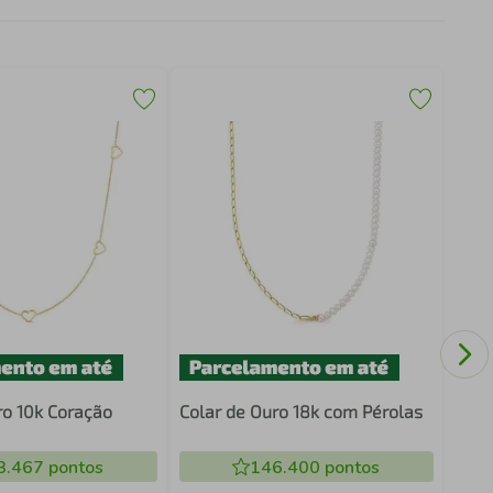
Cola
de r
ro 10k Coração
Colar de Ouro 18k com Pérolas
3.467
pontos
146.400
pontos