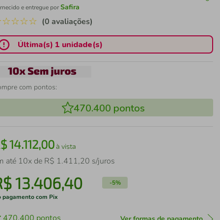
Safira
rnecido e entregue por
☆
☆
☆
☆
☆
(0 avaliações)
Última(s) 1 unidade(s)
ompre com pontos:
470.400
pontos
R$
14
.
112
,
00
à vista
m até
10
x de
R$
1
.
411
,
20
s/juros
R$
13
.
406
,
40
-
5%
 pagamento com Pix
470.400
pontos
Ver formas de pagamento