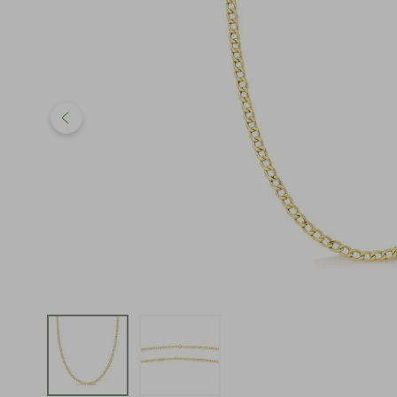
iphone
5
º