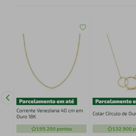
m Elo
Corrente Veneziana 40 cm em
Colar Círculo de Ou
Ouro 18K
195.200
pontos
132.900
p