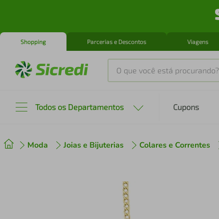
Shopping
Parcerias e Descontos
Viagens
O que você está procurando?
Produtos mais buscados
Todos os Departamentos
Cupons
tenis
1
º
Moda
Joias e Bijuterias
Colares e Correntes
cafeteira
2
º
perfume
3
º
air fryer
4
º