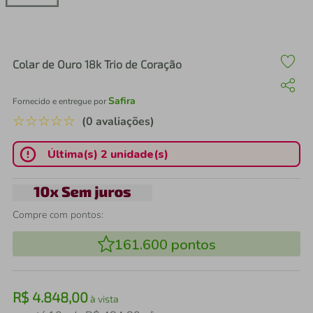
air fryer
4
º
iphone
5
º
Colar de Ouro 18k Trio de Coração
Safira
Fornecido e entregue por
☆
☆
☆
☆
☆
(0 avaliações)
Última(s) 2 unidade(s)
Compre com pontos:
161.600
pontos
R$
4
.
848
,
00
à vista