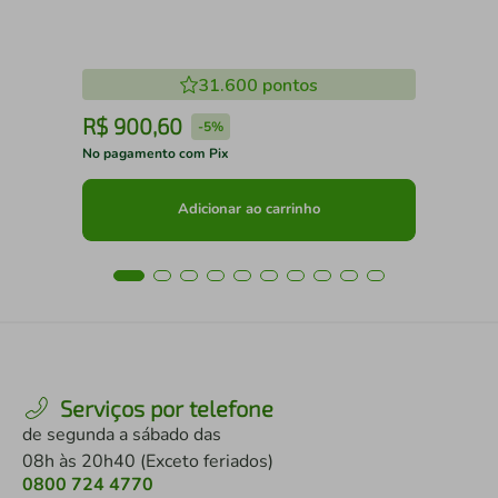
31.600
pontos
R$
900
,
60
R
-
5%
No pagamento com Pix
No 
Adicionar ao carrinho
Serviços por telefone
de segunda a sábado das
08h às 20h40 (Exceto feriados)
0800 724 4770