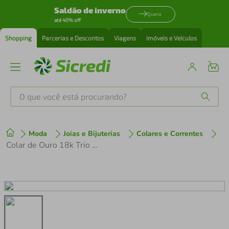
Saldão de inverno
Quero
até 40% off
Shopping
Parcerias e Descontos
Viagens
Imóveis e Veículos
O que você está procurando?
Produtos mais buscados
Moda
Joias e Bijuterias
Colares e Correntes
tenis
1
º
Colar de Ouro 18k Trio de Coração
cafeteira
2
º
perfume
3
º