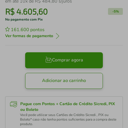
em até
10
x de
R$
484
,
80
s/juros
R$
4
.
605
,
60
-
5%
No pagamento com Pix
161.600
pontos
Ver formas de pagamento
Comprar agora
Adicionar ao carrinho
Pague com Pontos + Cartão de Crédito Sicredi, PIX
ou Boleto
Você pode utilizar seus Cartões de Crédito Sicredi , PIX ou
Boleto* caso não tenha pontos suficientes para a compra deste
produto.