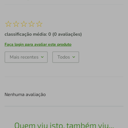
☆
☆
☆
☆
☆
classificação média: 0
(0 avaliações)
Faça login para avaliar este produto
Mais recentes
Todos
Nenhuma avaliação
Quem viu isto, também viu...