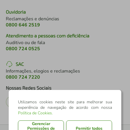
Ouvidoria
Reclamações e denúncias
0800 646 2519
Atendimento a pessoas com deficiência
Auditivo ou de fala
0800 724 0525
SAC
Informações, elogios e reclamações
0800 724 7220
Nossas Redes Sociais
Utilizamos cookies neste site para melhorar sua
experiência de navegação de acordo com nossa
Política de Cookies
.
Gerenciar
Permissões de
Permitir todos