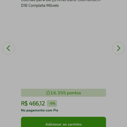
D18 Completa Móveis
16.355
pontos
R$
466
,
12
R
-
5%
No pagamento com Pix
No 
Adicionar ao carrinho