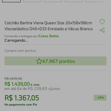
air fryer
4
º
iphone
5
º
Colchão Bartira Viena Queen Size 20x158x198cm
Viscoelástico D40+D33 Enrolado a Vácuo Branco
Casas Bahia
Fornecido e entregue por
Carregando…
Compre com pontos:
47.967
pontos
R$
1
.
678
,
90
R$
1
.
439
,
00
à vista
em até
6
x de
R$
239
,
83
s/juros
R$
1
.
367
,
05
-
19%
No pagamento com Pix