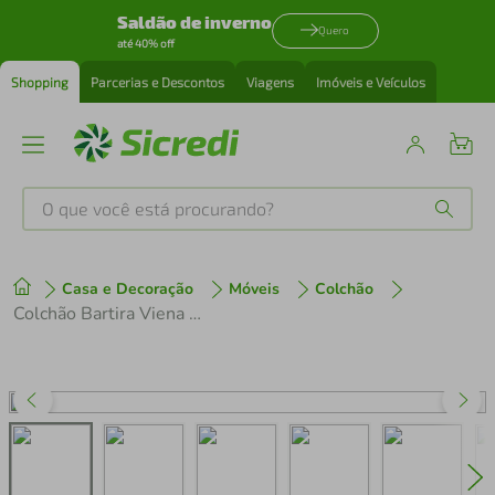
Saldão de inverno
Quero
até 40% off
Shopping
Parcerias e Descontos
Viagens
Imóveis e Veículos
O que você está procurando?
Produtos mais buscados
Casa e Decoração
Móveis
Colchão
tenis
1
º
Colchão Bartira Viena Queen Size 20x158x198cm Viscoelástico D40+D33 Enrolado a Vácuo Branco
cafeteira
2
º
perfume
3
º