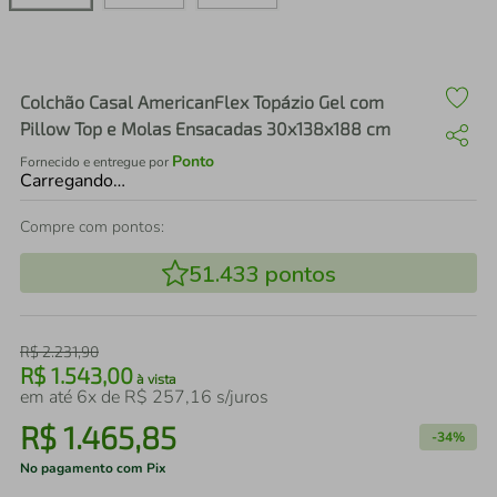
air fryer
4
º
iphone
5
º
Colchão Casal AmericanFlex Topázio Gel com
Pillow Top e Molas Ensacadas 30x138x188 cm
Ponto
Fornecido e entregue por
Carregando…
Compre com pontos:
51.433
pontos
R$
2
.
231
,
90
R$
1
.
543
,
00
à vista
em até
6
x de
R$
257
,
16
s/juros
R$
1
.
465
,
85
-
34%
No pagamento com Pix