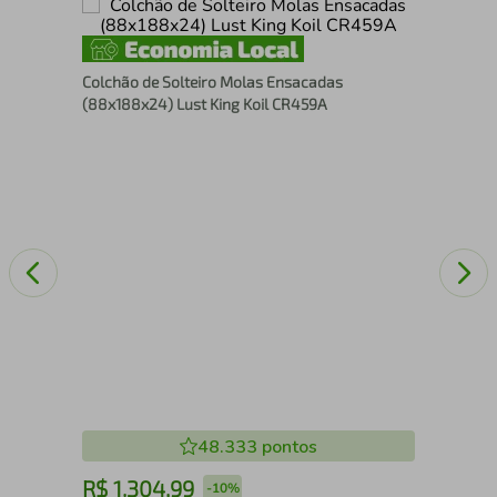
Col
Colchão de Solteiro Molas Ensacadas
(88
(88x188x24) Lust King Koil CR459A
48.333
pontos
R$
1
.
304
,
99
R
-
10%