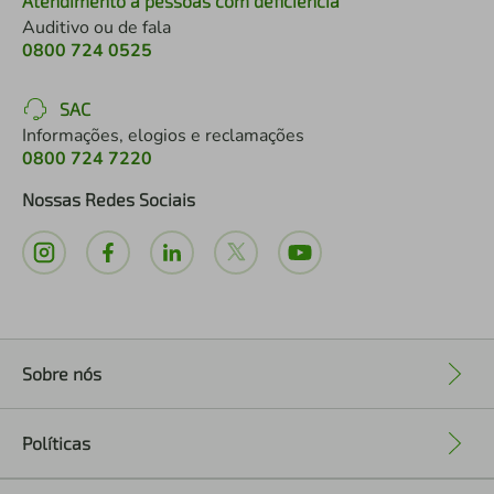
Atendimento a pessoas com deficiência
Auditivo ou de fala
0800 724 0525
SAC
Informações, elogios e reclamações
0800 724 7220
Nossas Redes Sociais
Sobre nós
+
Políticas
+