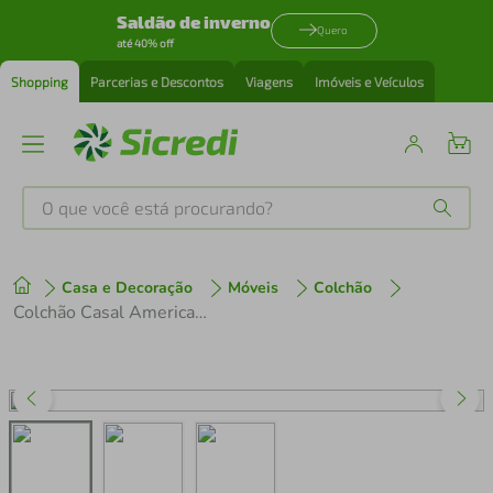
Saldão de inverno
Quero
até 40% off
Shopping
Parcerias e Descontos
Viagens
Imóveis e Veículos
O que você está procurando?
Produtos mais buscados
Casa e Decoração
Móveis
Colchão
tenis
1
º
Colchão Casal AmericanFlex Topázio Gel com Pillow Top e Molas Ensacadas 30x138x188 cm
cafeteira
2
º
perfume
3
º