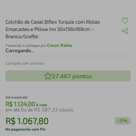
air fryer
4
º
iphone
5
º
Colchão de Casal Biflex Turquia com Molas
Ensacadas e Pillow Inn 30x138x188cm -
Branco/Grafite
Casas Bahia
Fornecido e entregue por
Carregando…
Compre com pontos:
37.467
pontos
R$
1
.
469
,
00
R$
1
.
124
,
00
à vista
em até
6
x de
R$
187
,
33
s/juros
R$
1
.
067
,
80
-
27%
No pagamento com Pix