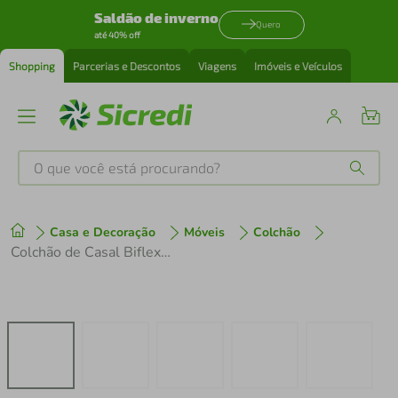
Saldão de inverno
Quero
até 40% off
Shopping
Parcerias e Descontos
Viagens
Imóveis e Veículos
O que você está procurando?
Produtos mais buscados
Casa e Decoração
Móveis
Colchão
tenis
1
º
Colchão de Casal Biflex Turquia com Molas Ensacadas e Pillow Inn 30x138x188cm - Branco/Grafite
cafeteira
2
º
perfume
3
º