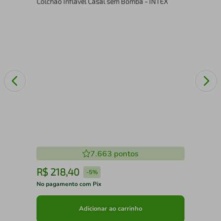
Colchão Inflável Casal sem Bomba - INTEX
Ka
7.663
pontos
R$
218
,
40
R
-
5%
No pagamento com Pix
No 
Adicionar ao carrinho