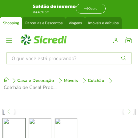
Saldão de inverno
Quero
até 40% off
Shopping
Parcerias e Descontos
Viagens
Imóveis e Veículos
O que você está procurando?
Produtos mais buscados
Casa e Decoração
Móveis
Colchão
tenis
1
º
Colchão de Casal Probel Amsterdã D33 com Molas Ensacadas e Pillow Top 34x138x188 - Branco/Preto
cafeteira
2
º
perfume
3
º