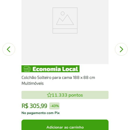
Ka
Colchão Solteiro para cama 188 x 88 cm
Multimóveis
11.333
pontos
R$
305
,
99
R
-
43%
No pagamento com Pix
No 
Adicionar ao carrinho