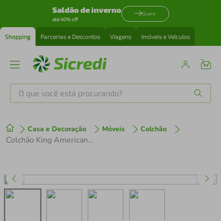
Saldão de inverno
Quero
até 40% off
Shopping
Parcerias e Descontos
Viagens
Imóveis e Veículos
O que você está procurando?
Produtos mais buscados
Casa e Decoração
Móveis
Colchão
tenis
1
º
Colchão King AmericanFlex Prime com Pillow Top e Molas Ensacadas 34x193x203 - Bege Pérola
cafeteira
2
º
perfume
3
º