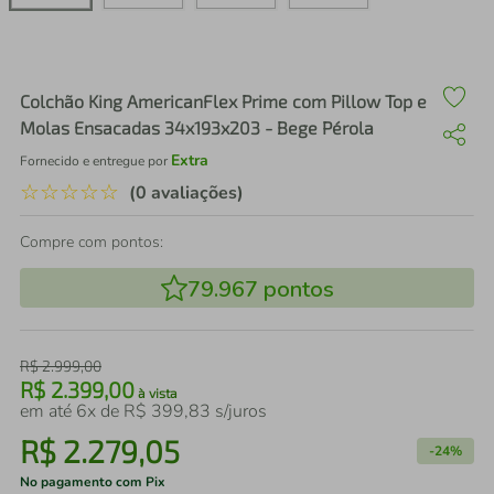
air fryer
4
º
iphone
5
º
Colchão King AmericanFlex Prime com Pillow Top e
Molas Ensacadas 34x193x203 - Bege Pérola
Extra
Fornecido e entregue por
☆
☆
☆
☆
☆
(0 avaliações)
Compre com pontos:
79.967
pontos
R$
2
.
999
,
00
R$
2
.
399
,
00
à vista
em até
6
x de
R$
399
,
83
s/juros
R$
2
.
279
,
05
-
24%
No pagamento com Pix