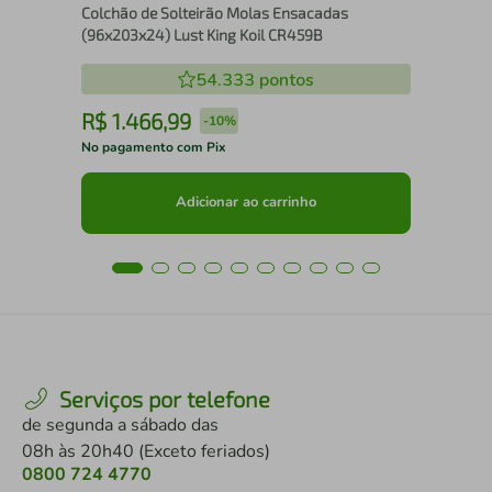
Colchão de Solteirão Molas Ensacadas
(96x203x24) Lust King Koil CR459B
54.333
pontos
R$
1
.
466
,
99
R
-
10%
No pagamento com Pix
No 
Adicionar ao carrinho
Serviços por telefone
de segunda a sábado das
08h às 20h40 (Exceto feriados)
0800 724 4770