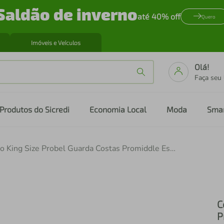
Saldão de inverno
até 40% off
Quero
Imóveis e Veículos
Olá!
Faça seu
Produtos do Sicredi
Economia Local
Moda
Sma
Colchão King Size Probel Guarda Costas Promiddle Espuma D28 22x193x203cm - Branco/Preto
C
P