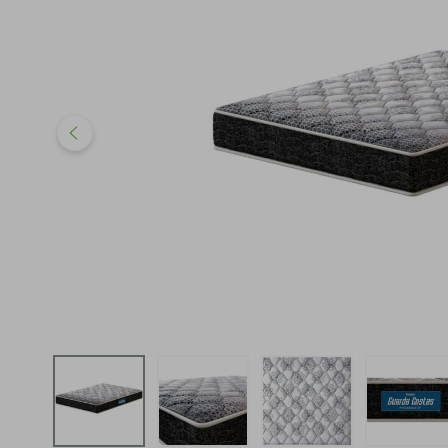
iphone
5
º