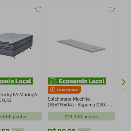
Colc
Resi
(108
para
5
% de cashback
Ort
tucky FA Maringá
Colchonete Mochila
X 0,32
(55x175x04) - Espuma D20 -
Ortobom
5.000
pontos
3.000
pontos