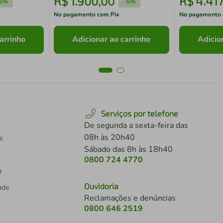
R$
1
.
900
,
00
R$
4
.
417
5%
-
5%
No pagamento com Pix
No pagamento 
arrinho
Adicionar ao carrinho
Adicio
Serviços por telefone
De segunda a sexta-feira das
08h às 20h40
s
Sábado das 8h às 18h40
0800 724 4770
a
Ouvidoria
dade
Reclamações e denúncias
0800 646 2519