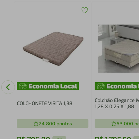
rg
Colchão Elegance 
COLCHONETE VISITA 1,38
1,28 X 0,25 X 1,88
24.800
pontos
63.000
po