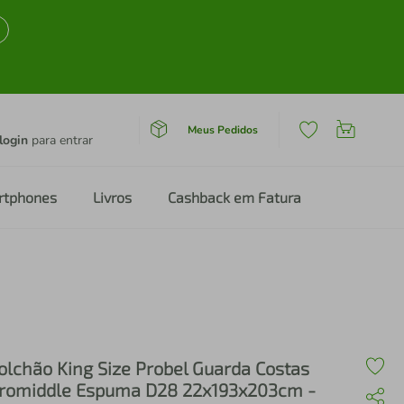
Meus Pedidos
login
para entrar
rtphones
Livros
Cashback em Fatura
olchão King Size Probel Guarda Costas
romiddle Espuma D28 22x193x203cm -