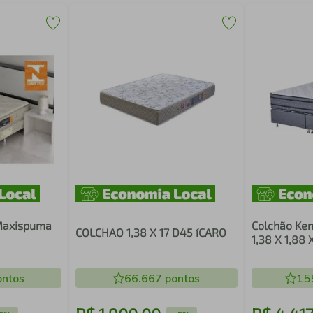
Maxispuma
Colchão Ken
COLCHAO 1,38 X 17 D45 íCARO
1,38 X 1,88 
ntos
66.667
pontos
15