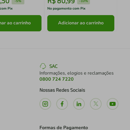
,
50
R$
80
,
99
R$
-
5%
-
10%
com Pix
No pagamento com Pix
No pa
nar ao carrinho
Adicionar ao carrinho
SAC
Informações, elogios e reclamações
0800 724 7220
Nossas Redes Sociais
Formas de Pagamento