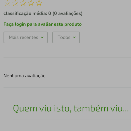
☆
☆
☆
☆
☆
classificação média: 0
(0 avaliações)
Faça login para avaliar este produto
Mais recentes
Todos
Nenhuma avaliação
Quem viu isto, também viu...