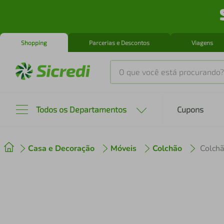
Shopping
Parcerias e Descontos
Viagens
O que você está procurando?
Produtos mais buscados
Todos os Departamentos
Cupons
tenis
1
º
Casa e Decoração
Móveis
Colchão
cafeteira
2
º
perfume
3
º
air fryer
4
º