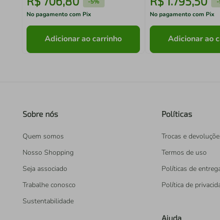
R$
706
,
80
R$
1
.
795
,
50
-
5%
-
No pagamento com Pix
No pagamento com Pix
Adicionar ao carrinho
Adicionar ao c
Sobre nós
Políticas
Quem somos
Trocas e devoluçõe
Nosso Shopping
Termos de uso
Seja associado
Políticas de entreg
Trabalhe conosco
Política de privaci
Sustentabilidade
Ajuda