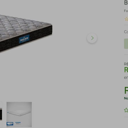
B
Fo
C
R
e
No