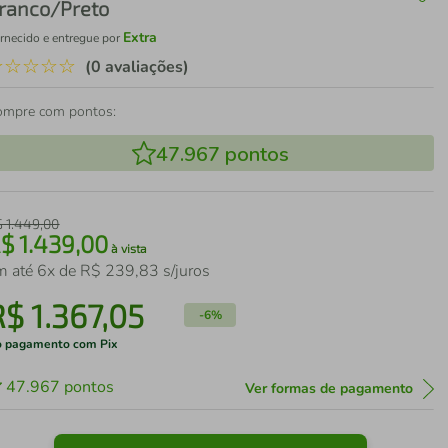
ranco/Preto
Extra
rnecido e entregue por
☆
☆
☆
☆
☆
(0 avaliações)
ompre com pontos:
47.967
pontos
$
1
.
449
,
00
R$
1
.
439
,
00
à vista
m até
6
x de
R$
239
,
83
s/juros
R$
1
.
367
,
05
-
6%
 pagamento com Pix
47.967
pontos
Ver formas de pagamento