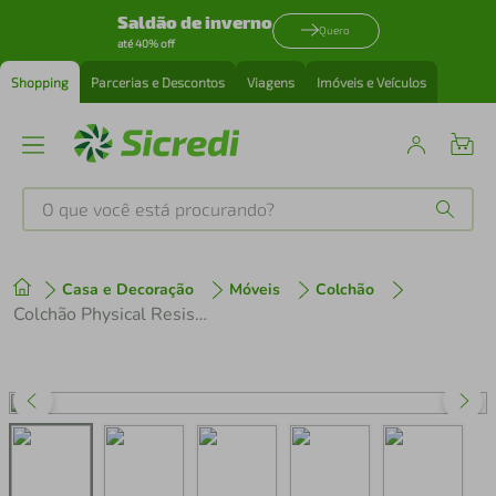
Saldão de inverno
Quero
até 40% off
Shopping
Parcerias e Descontos
Viagens
Imóveis e Veículos
O que você está procurando?
Produtos mais buscados
Casa e Decoração
Móveis
Colchão
tenis
1
º
Colchão Physical Resistente "Liso" Casal (138x188x12) - Suporte ideal para pessoas até 60kg Ortobom
cafeteira
2
º
perfume
3
º