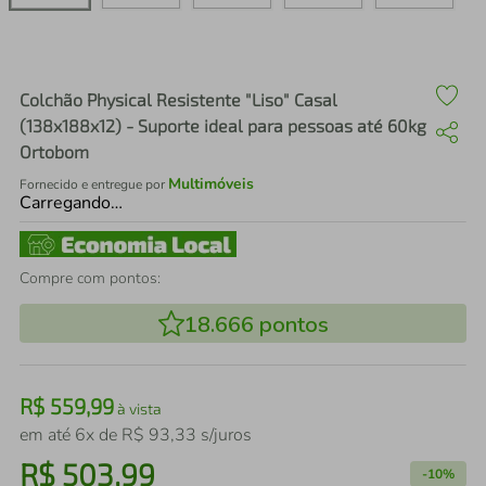
air fryer
4
º
iphone
5
º
Colchão Physical Resistente "Liso" Casal
(138x188x12) - Suporte ideal para pessoas até 60kg
Ortobom
Multimóveis
Fornecido e entregue por
Carregando…
Compre com pontos:
18.666
pontos
R$
559
,
99
à vista
em até
6
x de
R$
93
,
33
s/juros
R$
503
,
99
-
10%