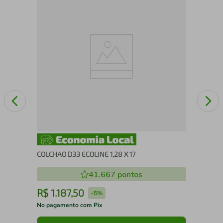
Col
1,9
COLCHAO D33 ECOLINE 1,28 X 17
41.667
pontos
R$
1
.
187
,
50
R
-
5%
No pagamento com Pix
No 